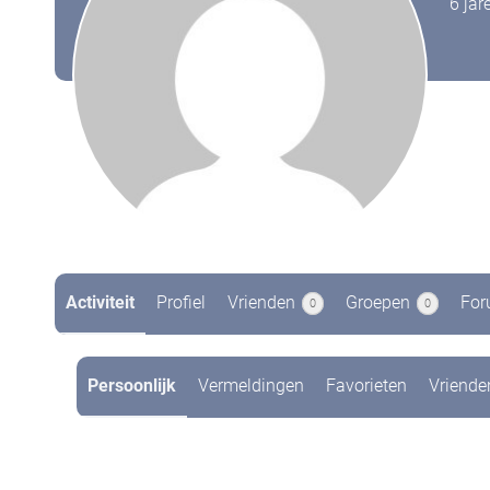
6 jar
Activiteit
Profiel
Vrienden
Groepen
For
0
0
Persoonlijk
Vermeldingen
Favorieten
Vriende