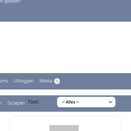
en geleden
ums
Uitloggen
Media
0
Toon:
— Alles —
n
Groepen