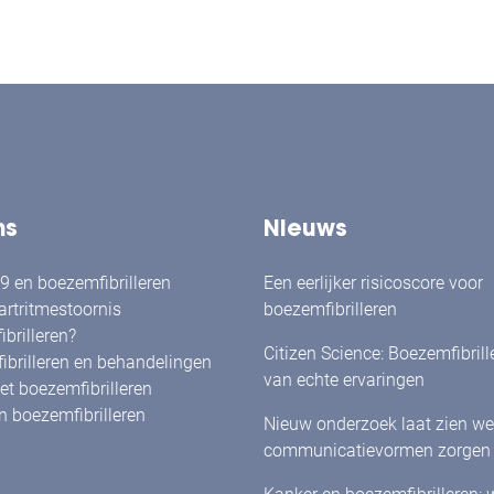
ms
Nieuws
 en boezemfibrilleren
Een eerlijker risicoscore voor
artritmestoornis
boezemfibrilleren
brilleren?
Citizen Science: Boezemfibrille
brilleren en behandelingen
van echte ervaringen
t boezemfibrilleren
 boezemfibrilleren
Nieuw onderzoek laat zien we
communicatievormen zorgen 
herkenning én betrokkenheid 