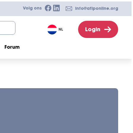
Volg ons
info@afiponline.org
Login
NL
Forum