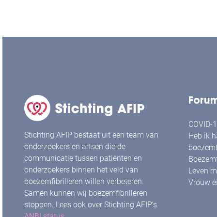
Foru
COVID-19
Stichting AFIP bestaat uit een team van
Heb ik h
onderzoekers en artsen die de
boezemfi
communicatie tussen patiënten en
Boezemfi
onderzoekers binnen het veld van
Leven me
boezemfibrilleren willen verbeteren.
Vrouw en
Samen kunnen wij boezemfibrilleren
stoppen. Lees ook over Stichting AFIP’s
ANBI status
.