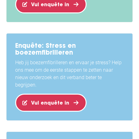
Vul enquête in
Enquête: Stress en
boezemfibrilleren
Heb jij boezemfibrilleren en ervaar je stress? Help
ons mee om de eerste stappen te zetten naar
nieuw onderzoek en dit verband beter te
begrijpen.
Vul enquête in