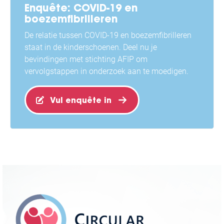
Enquête: COVID-19 en
boezemfibrilleren
De relatie tussen COVID-19 en boezemfibrilleren
staat in de kinderschoenen. Deel nu je
bevindingen met stichting AFIP om
vervolgstappen in onderzoek aan te moedigen.
Vul enquête in