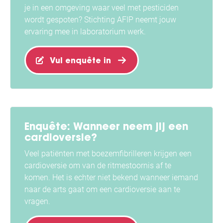
je in een omgeving waar veel met pesticiden
wordt gespoten? Stichting AFIP neemt jouw
ervaring mee in laboratorium werk.
Vul enquête in
Enquête: Wanneer neem jij een
cardioversie?
Veel patiënten met boezemfibrilleren krijgen een
cardioversie om van de ritmestoornis af te
komen. Het is echter niet bekend wanneer iemand
naar de arts gaat om een cardioversie aan te
vragen.