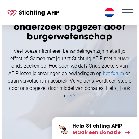
S
k
Boezemfibrilleren
i
onderzoek opgezet door
p
t
burgerwetenschap
o
c
Veel boezemfibrilleren behandelingen zijn niet altijd
o
effectief. Samen met jou zet Stichting AFIP met nieuwe
n
onderzoeken op. Hoe doen we dat? Onderzoekers van
t
AFIP lezen je ervaringen en bevindingen op
het forum
en
e
gaan vervolgens in gesprek. Vervolgens wordt een studie
n
door ons opgezet door middel van donaties. Help jij ook
t
mee?
Help Stichting AFIP
Maak een donatie