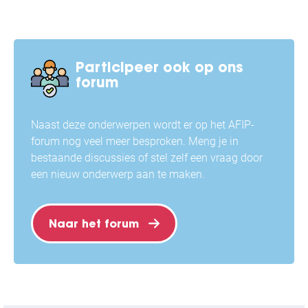
Participeer ook
op ons
forum
Naast deze onderwerpen wordt er op het AFIP-
forum nog veel meer besproken. Meng je in
bestaande discussies of stel zelf een vraag door
een nieuw onderwerp aan te maken.
Naar het forum