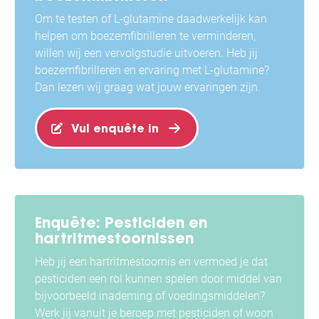
Om te testen of L-glutamine daadwerkelijk kan
helpen om boezemfibrilleren te verminderen,
willen wij een vervolgstudie uitvoeren. Heb jij
boezemfibrilleren en ervaring met L-glutamine?
Dan lezen wij graag wat jouw ervaringen zijn.
Vul enquête in
Enquête: Pesticiden en
hartritmestoornissen
Heb jij een hartritmestoornis en vermoed je dat
pesticiden een rol kunnen spelen door middel van
bijvoorbeeld inademing of voedingsmiddelen?
Werk jij vanuit je beroep met pesticiden of woon