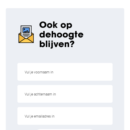
Ook op
de
hoogte
blijven?