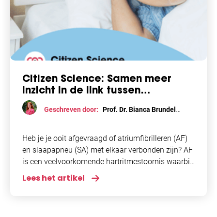
Citizen Science: Samen meer
inzicht in de link tussen
atriumfibrilleren en slaapapneu
Geschreven door:
Prof. Dr. Bianca Brundel
AFIP en studenten
Heb je je ooit afgevraagd of atriumfibrilleren (AF)
en slaapapneu (SA) met elkaar verbonden zijn? AF
is een veelvoorkomende hartritmestoornis waarbij
abnormale elektrische impulsen in de boezems
Lees het artikel
ontstaan. Dit kan