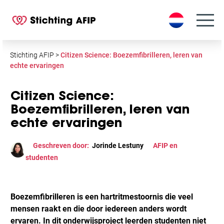
S
k
i
p
t
Stichting AFIP
>
Citizen Science: Boezemfibrilleren, leren van
o
echte ervaringen
c
o
Citizen Science:
n
Boezemfibrilleren, leren van
t
echte ervaringen
e
n
Geschreven door:
Jorinde Lestuny
AFIP en
t
studenten
Boezemfibrilleren is een hartritmestoornis die veel
mensen raakt en die door iedereen anders wordt
ervaren. In dit onderwijsproject leerden studenten niet