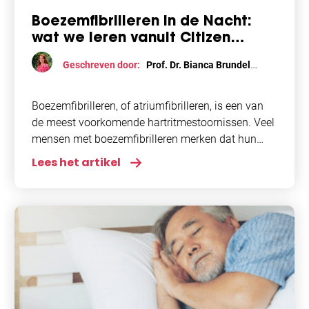
Boezemfibrilleren in de Nacht:
wat we leren vanuit Citizen
Science
Geschreven door:
Prof. Dr. Bianca Brundel
AFIP en studenten
Boezemfibrilleren, of atriumfibrilleren, is een van
de meest voorkomende hartritmestoornissen. Veel
mensen met boezemfibrilleren merken dat hun
hartritmestoornis juist ’s nachts optreedt. Stichting
Lees het artikel
AFIP bemerkt dat er veel interesse om