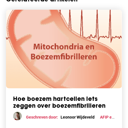
Hoe boezem hartcellen iets
zeggen over boezemfibrilleren
Geschreven door:
Leonoor Wijdeveld
AFIP en
studenten
,
Behandeling
,
Glutamine
,
Medicijnen
,