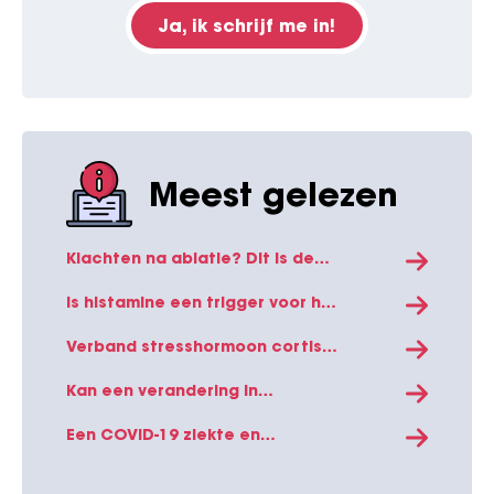
Ja, ik schrijf me in!
Meest gelezen
Klachten na ablatie? Dit is de
verklaring!
Is histamine een trigger voor het
ontwikkelen van
boezemfibrilleren?
Verband stresshormoon cortisol
en boezemfibrilleren
Kan een verandering in
levensstijl boezemfibrilleren
verminderen?
Een COVID-19 ziekte en
vaccinatie kan direct effect
hebben op het hart