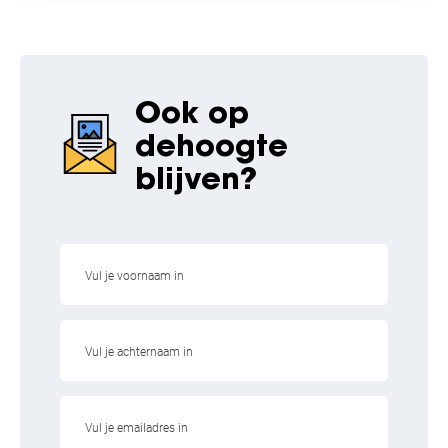
Ook op
de
hoogte
blijven?