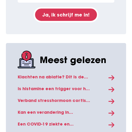
Ja, ik schrijf me in!
Meest gelezen
Klachten na ablatie? Dit is de
verklaring!
Is histamine een trigger voor het
ontwikkelen van
boezemfibrilleren?
Verband stresshormoon cortisol
en boezemfibrilleren
Kan een verandering in
levensstijl boezemfibrilleren
verminderen?
Een COVID-19 ziekte en
vaccinatie kan direct effect