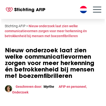
S
k
i
p
t
Stichting AFIP
>
Nieuw onderzoek laat zien welke
o
communicatievormen zorgen voor meer herkenning én
betrokkenheid bij mensen met boezemfibrilleren
c
o
n
Nieuw onderzoek laat zien
t
welke communicatievormen
e
zorgen voor meer herkenning
n
én betrokkenheid bij mensen
t
met boezemfibrilleren
Geschreven door:
Myrthe
AFIP en personeel
,
Onderzoek