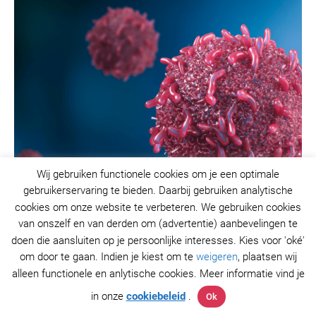
Wij gebruiken functionele cookies om je een optimale
gebruikerservaring te bieden. Daarbij gebruiken analytische
cookies om onze website te verbeteren. We gebruiken cookies
van onszelf en van derden om (advertentie) aanbevelingen te
doen die aansluiten op je persoonlijke interesses. Kies voor 'oké'
om door te gaan. Indien je kiest om te
weigeren
, plaatsen wij
alleen functionele en anlytische cookies. Meer informatie vind je
Kanker en boezemfibrilleren: wat we
in onze
cookiebeleid
.
Ok
weten en waarom dit belangrijk is