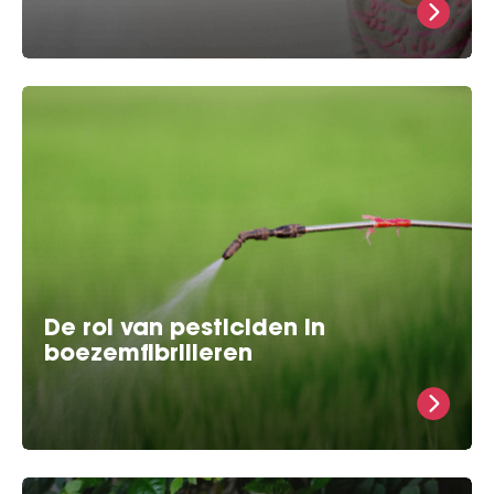
hebben meer dan 350.000 mensen de aandoening
boezemfibrilleren en daar komen steeds meer
patiënten bij. Voor alle patiënten met
boezemfibrilleren, kan bij geschat 1
De rol van pesticiden in
boezemfibrilleren
Over het onderzoek naar pesticiden en
boezemfibrilleren Prof. Brundel is initiatiefnemer van
het project CIRCULAR, die recent een grote subsidie
vanuit de Nationale WetenschapsAgenda van het
NWO (de Nederlandse Organisatie