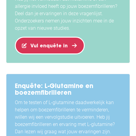
allergie invloed heeft op jouw boezemfibrilleren?
Deel dan je ervaringen in deze vragenlijst.
Onderzoekers nemen jouw inzichten mee in de
opzet van nieuwe studies.
Vul enquête in
Enquête: L-Glutamine en
boezemfibrilleren
Om te testen of L-glutamine daadwerkelijk kan
helpen om boezemfibrilleren te verminderen,
willen wij een vervolgstudie uitvoeren. Heb jij
boezemfibrilleren en ervaring met L-glutamine?
Dan lezen wij graag wat jouw ervaringen zijn.