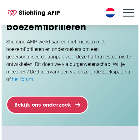
S
k
Samen onderzoeken wij
i
boezemfibrilleren
p
t
o
Stichting AFIP werkt samen met mensen met
c
boezemfibrilleren en onderzoekers om een
o
gepersonaliseerde aanpak voor deze hartritmestoornis te
n
ontwikkelen. Dit doen we via burgerwetenschap. Wil je
t
meedoen? Deel je ervaringen via onze onderzoekspagina
e
of
het forum
.
n
t
Bekijk ons onderzoek