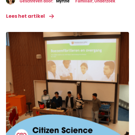
Geschreven door:
Myrthe
Familiair
,
Onderzoek
Lees het artikel