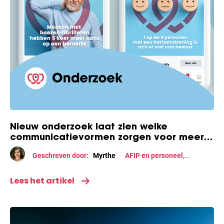
Nieuw onderzoek laat zien welke
communicatievormen zorgen voor meer
herkenning én betrokkenheid bij mensen
Geschreven door:
Myrthe
AFIP en personeel
,
met boezemfibrilleren
Onderzoek
Lees het artikel