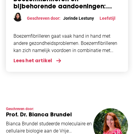
bijbehorende aandoeningen:
eenvoudige stappen om de regie
Geschreven door:
Jorinde Lestuny
Leefstijl
over je gezondheid te nemen
Boezemfibrilleren gaat vaak hand in hand met
andere gezondheidsproblemen. Boezemfibrilleren
kan zich namelijk voordoen in combinatie met
aandoeningen zoals hoge bloeddruk, diabetes en
Lees het artikel
slaapapneu. Samen kunnen deze comorbiditeiten
de ernst
Geschreven door:
Prof. Dr. Bianca Brundel
Bianca Brundel studeerde moleculaire en
cellulaire biologie aan de Vrije