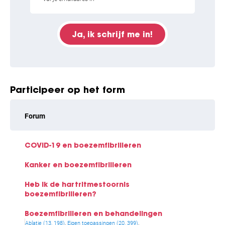
Haar ontdekkingen zijn recent
gepubliceerd in toonaangevende
Ja, ik schrijf me in!
wetenschappelijke tijdschriften
waaronder Nature Communications,
Nature Reviews Cardiology, Circulation en
Circulation Research.
Participeer op het form
Forum
COVID-19 en boezemfibrilleren
Kanker en boezemfibrilleren
Heb ik de hartritmestoornis
boezemfibrilleren?
Boezemfibrilleren en behandelingen
Ablatie (13, 198)
Eigen toepassingen (20, 399)