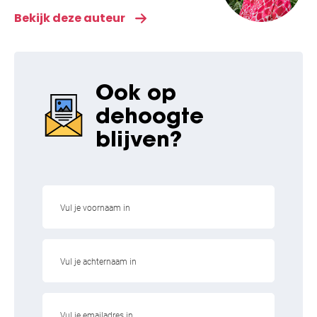
Universiteit Amsterdam, waarna ze
Bekijk deze auteur
promotie onderzoek naar DNA, RNA en
structuur veranderingen in patiënten met
boezemfibrilleren verrichtte aan het
UMCG. Sinds 2016 is zij professor bij de
Ook op
afdeling Fysiologie Amsterdam UMC,
de
hoogte
locatie VUmc, waar zij zich bezighoudt
met het ontrafelen van de moleculaire
blijven?
oorzaken van boezemfibrilleren. Voor dit
onderzoek heeft zij unieke dierproefvrije
modellen voor boezemfibrilleren
ontwikkeld: gekweekte boezem hartcellen
en fruitvliegen. Door gebruik te maken
van deze modellen heeft zij nieuwe
aangrijpingspunten voor geneesmiddelen
en diagnostiek ontdekt. Om deze
bevindingen naar de patiënten te brengen
werkt zij samen met Prof. Natasja de
Groot (Erasmus MC) en de stichting AFIP.