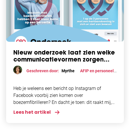
Nieuw onderzoek laat zien welke
communicatievormen zorgen
voor meer herkenning én
Geschreven door:
Myrthe
AFIP en personeel
,
betrokkenheid bij mensen met
Onderzoek
boezemfibrilleren
Heb je weleens een bericht op Instagram of
Facebook voorbij zien komen over
boezemfibrilleren? En dacht je toen: dit raakt mij,
of juist helemaal niet? Binnen het CIRCULAR-
Lees het artikel
consortium hebben onderzoekers