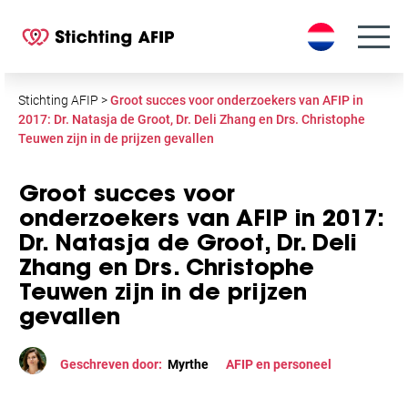
S
k
i
p
t
Stichting AFIP
>
Groot succes voor onderzoekers van AFIP in
o
2017: Dr. Natasja de Groot, Dr. Deli Zhang en Drs. Christophe
Teuwen zijn in de prijzen gevallen
c
o
n
Groot succes voor
t
onderzoekers van AFIP in 2017:
e
Dr. Natasja de Groot, Dr. Deli
n
Zhang en Drs. Christophe
t
Teuwen zijn in de prijzen
gevallen
Geschreven door:
Myrthe
AFIP en personeel