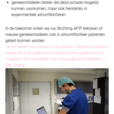
geneesmiddelen testen die deze schade mogelijk
kunnen voorkomen, maar ook herstellen in
experimenteel atriumfibrilleren.
In de toekomst willen we via Stichting AFIP bekijken of
nieuwe geneesmiddelen ook in atriumfibrilleer patiënten
getest kunnen worden.
“Ik wil weten hoe schade in de boezem hartcellen onstaat,
zodat we in de toekomst schade kunnen voorkomen en
mogelijk zelfs herstellen met nieuwe geneesmiddelen.”
–
Deli Zhang