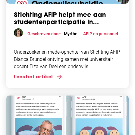
Stichting AFIP helpt mee aan
studentenparticipatie in
burgeronderzoek naar
Geschreven door:
Myrthe
AFIP en personeel
,
boezemfibrilleren
Onderzoek
Onderzoeker en mede-oprichter van Stichting AFIP
Bianca Brundel ontving samen met universitair
docent Elza van Deel een onderwijs
subsidieonderwijssubsidie van 10.000 euro. Dit
Lees het artikel
kregen zij als prijs van het VU