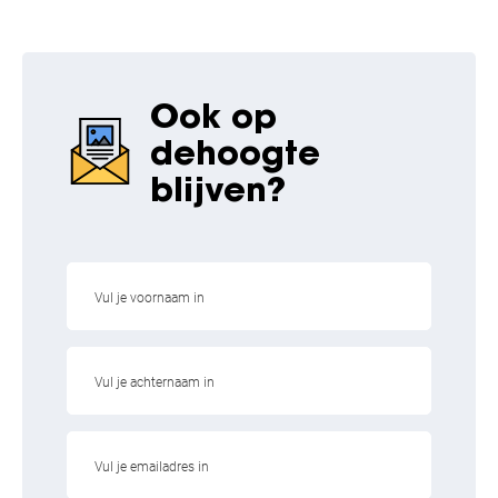
Ook op
de
hoogte
blijven?