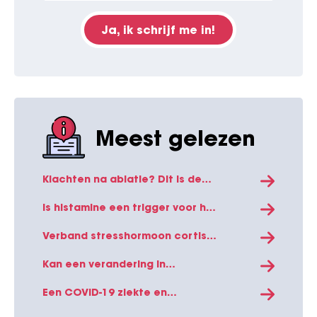
Ja, ik schrijf me in!
Meest gelezen
Klachten na ablatie? Dit is de
verklaring!
Is histamine een trigger voor het
ontwikkelen van
boezemfibrilleren?
Verband stresshormoon cortisol
en boezemfibrilleren
Kan een verandering in
levensstijl boezemfibrilleren
verminderen?
Een COVID-19 ziekte en
vaccinatie kan direct effect
hebben op het hart