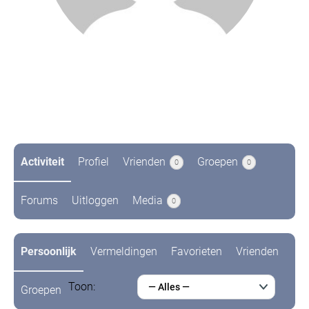
@van79
7 jaren geleden
Activiteit
Profiel
Vrienden
Groepen
0
0
Forums
Uitloggen
Media
0
Persoonlijk
Vermeldingen
Favorieten
Vrienden
Toon:
— Alles —
Groepen