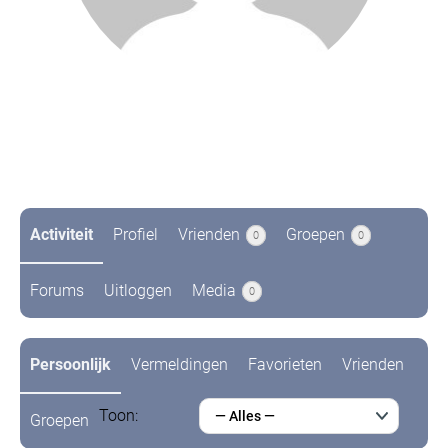
@lbroere
Niet recent actief
Activiteit
Profiel
Vrienden
Groepen
0
0
Forums
Uitloggen
Media
0
Persoonlijk
Vermeldingen
Favorieten
Vrienden
Toon:
— Alles —
Groepen