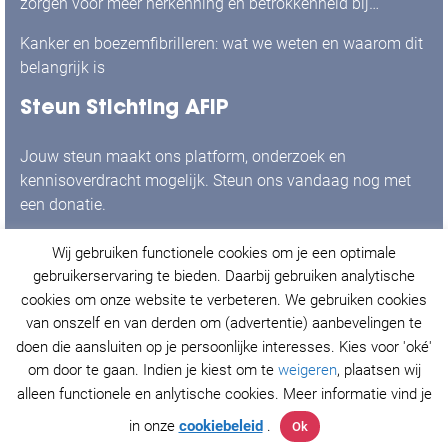
zorgen voor meer herkenning én betrokkenheid bij
mensen met boezemfibrilleren
Kanker en boezemfibrilleren: wat we weten en waarom dit
belangrijk is
Steun Stichting AFIP
Jouw steun maakt ons platform, onderzoek en
kennisoverdracht mogelijk. Steun ons vandaag nog met
een donatie.
Wij gebruiken functionele cookies om je een optimale
Ja, ik doneer graag!
gebruikerservaring te bieden. Daarbij gebruiken analytische
cookies om onze website te verbeteren. We gebruiken cookies
van onszelf en van derden om (advertentie) aanbevelingen te
doen die aansluiten op je persoonlijke interesses. Kies voor 'oké'
© Stichting AFIP 2021. Alle rechten voorbehouden.
om door te gaan. Indien je kiest om te
weigeren
, plaatsen wij
Privacy Policy
&
Cookieverklaring
.
alleen functionele en anlytische cookies. Meer informatie vind je
in onze
cookiebeleid
.
Ok