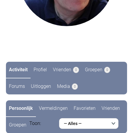
@kvgi
een maand geleden
Activiteit
Profiel
Vrienden
Groepen
0
0
Forums
Uitloggen
Media
0
Persoonlijk
Vermeldingen
Favorieten
Vrienden
Toon:
— Alles —
Groepen