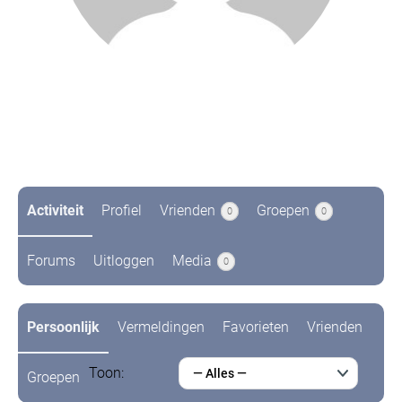
@kaylee
Niet recent actief
Activiteit
Profiel
Vrienden
Groepen
0
0
Forums
Uitloggen
Media
0
Persoonlijk
Vermeldingen
Favorieten
Vrienden
Toon:
— Alles —
Groepen