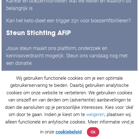
Kanker en boezemfibrilleren: wat we weten en waarom dit
belangrijk is
Kan het keto-dieet een trigger zijn voor boezemfibrilleren?
Steun Stichting AFIP
Jouw steun maakt ons platform, onderzoek en
kennisoverdracht mogelijk. Steun ons vandaag nog met
een donatie.
Wij gebruiken functionele cookies om je een optimale
Ja, ik doneer graag!
gebruikerservaring te bieden. Daarbij gebruiken analytische
cookies om onze website te verbeteren. We gebruiken cookies
van onszelf en van derden om (advertentie) aanbevelingen te
doen die aansluiten op je persoonlijke interesses. Kies voor 'oké'
© Stichting AFIP 2021. Alle rechten voorbehouden.
om door te gaan. Indien je kiest om te
weigeren
, plaatsen wij
Privacy Policy
&
Cookieverklaring
.
alleen functionele en anlytische cookies. Meer informatie vind je
in onze
cookiebeleid
.
Ok