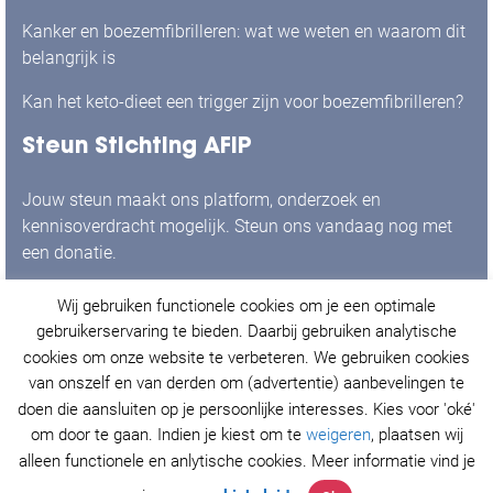
mensen met boezemfibrilleren
Kanker en boezemfibrilleren: wat we weten en waarom dit
belangrijk is
Kan het keto-dieet een trigger zijn voor boezemfibrilleren?
Steun Stichting AFIP
Jouw steun maakt ons platform, onderzoek en
kennisoverdracht mogelijk. Steun ons vandaag nog met
een donatie.
Wij gebruiken functionele cookies om je een optimale
Ja, ik doneer graag!
gebruikerservaring te bieden. Daarbij gebruiken analytische
cookies om onze website te verbeteren. We gebruiken cookies
van onszelf en van derden om (advertentie) aanbevelingen te
doen die aansluiten op je persoonlijke interesses. Kies voor 'oké'
© Stichting AFIP 2021. Alle rechten voorbehouden.
om door te gaan. Indien je kiest om te
weigeren
, plaatsen wij
Privacy Policy
&
Cookieverklaring
.
alleen functionele en anlytische cookies. Meer informatie vind je