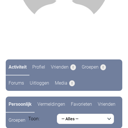
@lucbraams
6 jaren geleden
Activiteit
Profiel
Vrienden
Groepen
0
0
Forums
Uitloggen
Media
0
Persoonlijk
Vermeldingen
Favorieten
Vrienden
Toon:
— Alles —
Groepen