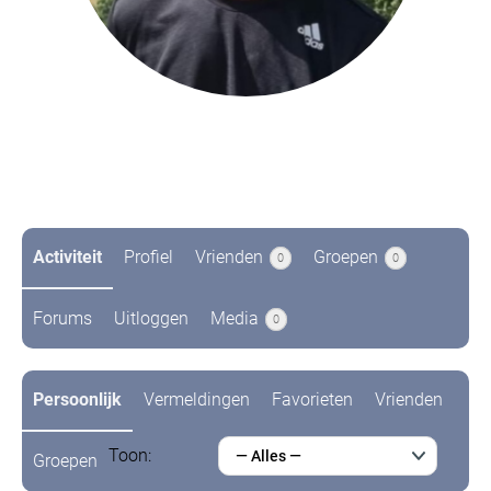
@stijnbakker
Niet recent actief
Activiteit
Profiel
Vrienden
Groepen
0
0
Forums
Uitloggen
Media
0
Persoonlijk
Vermeldingen
Favorieten
Vrienden
Toon:
— Alles —
Groepen