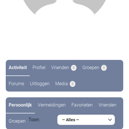
@ericbikker
3 jaren geleden
Activiteit
Profiel
Vrienden
Groepen
0
0
Forums
Uitloggen
Media
0
Persoonlijk
Vermeldingen
Favorieten
Vrienden
Toon:
— Alles —
Groepen