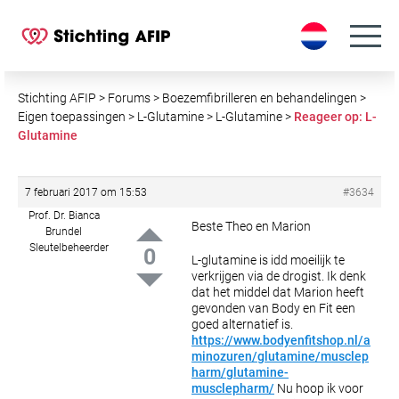
S
k
i
p
t
Stichting AFIP
>
Forums
>
Boezemfibrilleren en behandelingen
>
o
Eigen toepassingen
>
L-Glutamine
>
L-Glutamine
>
Reageer op: L-
Glutamine
c
o
n
7 februari 2017 om 15:53
#3634
t
Prof. Dr. Bianca
e
Beste Theo en Marion
Brundel
n
Sleutelbeheerder
0
L-glutamine is idd moeilijk te
t
verkrijgen via de drogist. Ik denk
dat het middel dat Marion heeft
gevonden van Body en Fit een
goed alternatief is.
https://www.bodyenfitshop.nl/a
minozuren/glutamine/musclep
harm/glutamine-
musclepharm/
Nu hoop ik voor