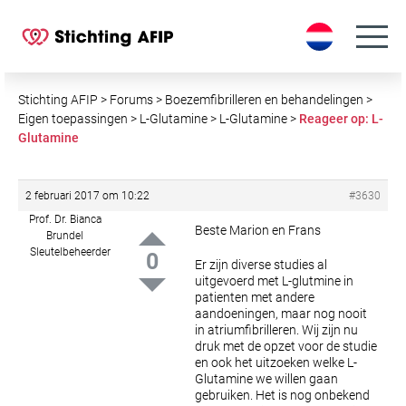
S
k
i
p
t
Stichting AFIP
>
Forums
>
Boezemfibrilleren en behandelingen
>
o
Eigen toepassingen
>
L-Glutamine
>
L-Glutamine
>
Reageer op: L-
Glutamine
c
o
n
2 februari 2017 om 10:22
#3630
t
Prof. Dr. Bianca
e
Beste Marion en Frans
Brundel
n
Sleutelbeheerder
0
Er zijn diverse studies al
t
uitgevoerd met L-glutmine in
patienten met andere
aandoeningen, maar nog nooit
in atriumfibrilleren. Wij zijn nu
druk met de opzet voor de studie
en ook het uitzoeken welke L-
Glutamine we willen gaan
gebruiken. Het is nog onbekend