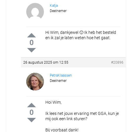
Katja
Deelnemer
Hi Wim, dankjewel 🙂 Ik heb het besteld
en ik zal je laten weten hoe het gaat.
0
26 augustus 2025 om 12:55
#20896
PetraKlaassen
Deelnemer
Hoi Wim,
0
Ik lees net jouw ervaring met GGA, kun je
mij ook een link sturen?
Bij voorbaat dank!