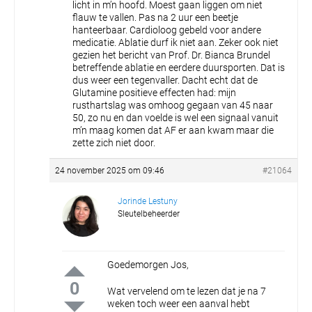
licht in m’n hoofd. Moest gaan liggen om niet
flauw te vallen. Pas na 2 uur een beetje
hanteerbaar. Cardioloog gebeld voor andere
medicatie. Ablatie durf ik niet aan. Zeker ook niet
gezien het bericht van Prof. Dr. Bianca Brundel
betreffende ablatie en eerdere duursporten.
Dat is
dus weer een tegenvaller. Dacht echt dat de
Glutamine positieve effecten had: mijn
rusthartslag was omhoog gegaan van 45 naar
50, zo nu en dan voelde is wel een signaal vanuit
m’n maag komen dat AF er aan kwam maar die
zette zich niet door.
24 november 2025 om 09:46
#21064
Jorinde Lestuny
Sleutelbeheerder
Goedemorgen Jos,
0
Wat vervelend om te lezen dat je na 7
weken toch weer een aanval hebt