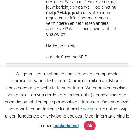
gekregen.
We zijn nu 1 week verder na
jouw berichtje en aanval.
Hoe is het nu
met je? Heb je je stress wat kunnen
reguleren, cafeïne inname kunnen
verminderen en het fietsen anders
aangepakt?
Wij zijn benieuwd, laat het
ons weten.
Hartelijke groet,
Jorinde
Stichting AFIP
6 december 2025 om 17:10
#21081
Wij gebruiken functionele cookies om je een optimale
gebruikerservaring te bieden. Daarbij gebruiken analytische
Jos
cookies om onze website te verbeteren. We gebruiken cookies
Deelnemer
van onszelf en van derden om (advertentie) aanbevelingen te
doen die aansluiten op je persoonlijke interesses. Kies voor 'oké'
om door te gaan. Indien je kiest om te
weigeren
, plaatsen wij
De volgende ochtend mn nieuwe cardioloog
gebeld. Die reageerde gelukkig wat sneller en ik
alleen functionele en anlytische cookies. Meer informatie vind je
0
kon direct bij de 1e hulp hartpoli terecht. Daar AF
geconstateerd (ja dat wist ik al) allerlei andere
in onze
cookiebeleid
.
Ok
testen gedaan en geen verdere afwijkingen