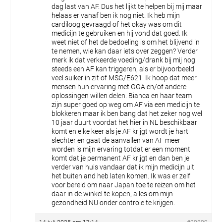
dag last van AF. Dus het lijkt te helpen bij mij maar
helaas er vanaf ben ik nog niet. Ik heb mijn
cardiloog gevraagd of het okay was om dit
medicijn te gebruiken en hij vond dat goed.
Ik
weet niet of het de bedoeling is om het blijvend in
te nemen, wie kan daar iets over zeggen?
Verder
merk ik dat verkeerde voeding/drank bij mij nog
steeds een AF kan triggeren, als er bijvoorbeeld
veel suiker in zit of MSG/E621.
Ik hoop dat meer
mensen hun ervaring met GGA en/of andere
oplossingen willen delen.
Bianca en haar team
zijn super goed op weg om AF via een medicijn te
blokkeren maar ik ben bang dat het zeker nog wel
10 jaar duurt voordat het hier in NL beschikbaar
komt en elke keer als je AF krijgt wordt je hart
slechter en gaat de aanvallen van AF meer
worden is mijn ervaring totdat er een moment
komt dat je permanent AF krijgt en dan ben je
verder van huis vandaar dat ik mijn medicijn uit
het buitenland heb laten komen. Ik was er zelf
voor bereid om naar Japan toe te reizen om het
daar in de winkel te kopen, alles om mijn
gezondheid NU onder controle te krijgen.