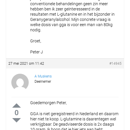
conventionele behandelingen geen zin meer
hebben ben ik zeer geïnteresseerd in de
resultaten met L-glutanine en in het bijzonder in
Geranygeranylalcohol.
Mijn concrete vraag is
welke dosis van gga is voor een man van 80kg
nodig.
Groet,
Peter J
27 mei 2021 om 11:42
#14945
A Muskens
Deelnemer
Goedemorgen Peter,
0
GGA is niet geregistreerd in Nederland en daarom
hier niet te koop.
L-glutamine is daarentegen wel
verkrijgbaar.
De geadviseerde dosis is 2x daags
10 gram.
Ik hoop dat je hier iets aan hebt.