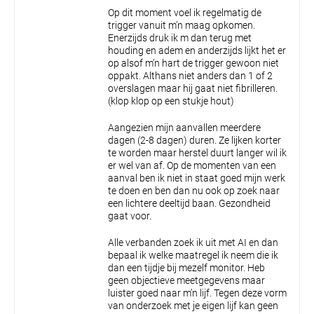
Op dit moment voel ik regelmatig de
trigger vanuit m’n maag opkomen.
Enerzijds druk ik m dan terug met
houding en adem en anderzijds lijkt het er
op alsof m’n hart de trigger gewoon niet
oppakt. Althans niet anders dan 1 of 2
overslagen maar hij gaat niet fibrilleren.
(klop klop op een stukje hout)
Aangezien mijn aanvallen meerdere
dagen (2-8 dagen) duren. Ze lijken korter
te worden maar herstel duurt langer wil ik
er wel van af. Op de momenten van een
aanval ben ik niet in staat goed mijn werk
te doen en ben dan nu ook op zoek naar
een lichtere deeltijd baan. Gezondheid
gaat voor.
Alle verbanden zoek ik uit met AI en dan
bepaal ik welke maatregel ik neem die ik
dan een tijdje bij mezelf monitor. Heb
geen objectieve meetgegevens maar
luister goed naar m’n lijf. Tegen deze vorm
van onderzoek met je eigen lijf kan geen