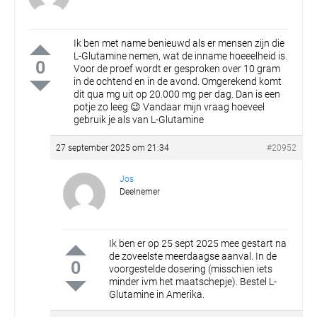
Ik ben met name benieuwd als er mensen zijn die
L-Glutamine nemen, wat de inname hoeeelheid is.
0
Voor de proef wordt er gesproken over 10 gram
in de ochtend en in de avond. Omgerekend komt
dit qua mg uit op 20.000 mg per dag. Dan is een
potje zo leeg 😉 Vandaar mijn vraag hoeveel
gebruik je als van L-Glutamine
27 september 2025 om 21:34
#20952
Jos
Deelnemer
Ik ben er op 25 sept 2025 mee gestart na
de zoveelste meerdaagse aanval. In de
0
voorgestelde dosering (misschien iets
minder ivm het maatschepje). Bestel L-
Glutamine in Amerika.