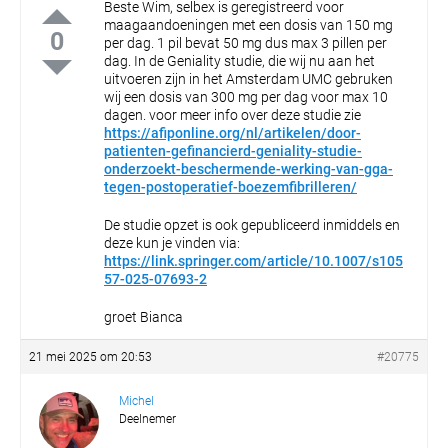
Beste Wim, selbex is geregistreerd voor
maagaandoeningen met een dosis van 150 mg
0
per dag. 1 pil bevat 50 mg dus max 3 pillen per
dag. In de Geniality studie, die wij nu aan het
uitvoeren zijn in het Amsterdam UMC gebruken
wij een dosis van 300 mg per dag voor max 10
dagen.
voor meer info over deze studie zie
https://afiponline.org/nl/artikelen/door-
patienten-gefinancierd-geniality-studie-
onderzoekt-beschermende-werking-van-gga-
tegen-postoperatief-boezemfibrilleren/
De studie opzet is ook gepubliceerd inmiddels en
deze kun je vinden via:
https://link.springer.com/article/10.1007/s105
57-025-07693-2
groet
Bianca
21 mei 2025 om 20:53
#20775
Michel
Deelnemer