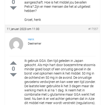
0
aangeschaft. Hoe is het middel jou bevallen
Petra?
Zijn er meer mensen die het al uitgetest
hebben?
Groet, henk
11 januari 2023 om 11:00
#17557
Henk
Deelnemer
Ik gebruik GGA. Een tijd geleden in Japan
gekocht. Als mijn hart door boezemritme stoornis
0
minder goed loopt of een onrustig gevoel in de
borst voel opkomen neem ik het middel. 50 mg in
de ochtend en 50 mg in de avond. De onrustige
gevoelens verdwijnen en kan weer een tijd zonder.
De laatste keer gebruikte ik het 3 dagen maar de
werking merk ik al na 1 dag. Ik neem het in
combinatie met L-glutamine maar GGA werkt het
best. Nu ben ik er wel achter gekomen dat in Azie
dit middel niet meer wordt verstrekt (regulations).