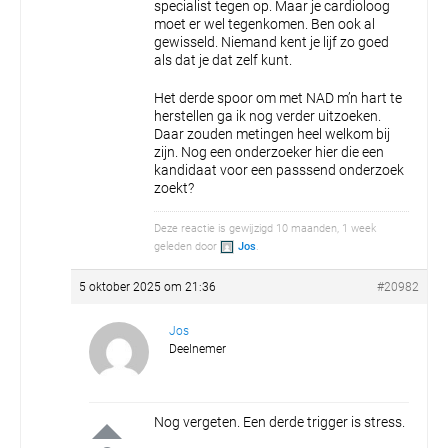
specialist tegen op. Maar je cardioloog
moet er wel tegenkomen. Ben ook al
gewisseld. Niemand kent je lijf zo goed
als dat je dat zelf kunt.
Het derde spoor om met NAD m’n hart te
herstellen ga ik nog verder uitzoeken.
Daar zouden metingen heel welkom bij
zijn. Nog een onderzoeker hier die een
kandidaat voor een passsend onderzoek
zoekt?
Deze reactie is gewijzigd 10 maanden, 1 week
geleden door
Jos
.
5 oktober 2025 om 21:36
#20982
Jos
Deelnemer
Nog vergeten. Een derde trigger is stress.