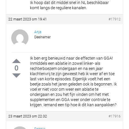
Ik hoop dat dit middel snel in NL beschikbaar
komt langs de reguliere kanalen.
22 maart 2023 om 19:41
#17912
Anja
Deelnemer
Ik ben erg benieuwd naar de effecten van GGA!
Inmiddels een ablatie in zowel linker- als
0
rechterboezem ondergaan en na een jaar
klachtenvrij te zijn geweest heb ik weer af en toe
last van korte episodes. Eigenlijk voelt het een
beetje zoals het jaren geleden ook is begonnen. Ik
voel er niet voor om weer een ablatie te
ondergaan en zou het fijn vinden om het met
supplementen en GGA weer onder controle te
krijgen. Iemand een tip hoe ik dit kan aanpakken?
23 maart 2023 om 22:32
#17916