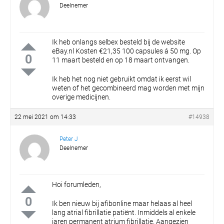
Deelnemer
Ik heb onlangs selbex besteld bij de website
eBay.nl
Kosten €21,35 100 capsules á 50 mg.
Op
0
11 maart besteld en op 18 maart ontvangen.
Ik heb het nog niet gebruikt omdat ik eerst wil
weten of het gecombineerd mag worden met mijn
overige medicijnen.
22 mei 2021 om 14:33
#14938
Peter J
Deelnemer
Hoi forumleden,
0
Ik ben nieuw bij afibonline maar helaas al heel
lang atrial fibrillatie patiënt.
Inmiddels al enkele
jaren permanent atrium fibrillatie.
Aangezien