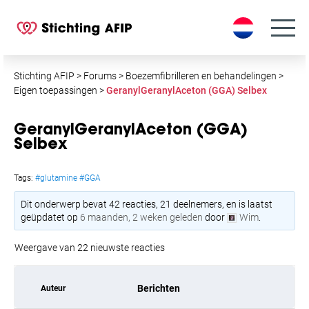
S
k
i
p
t
Stichting AFIP
>
Forums
>
Boezemfibrilleren en behandelingen
>
o
Eigen toepassingen
>
GeranylGeranylAceton (GGA) Selbex
c
o
GeranylGeranylAceton (GGA)
n
Selbex
t
e
Tags:
#glutamine #GGA
n
Dit onderwerp bevat 42 reacties, 21 deelnemers, en is laatst
t
geüpdatet op
6 maanden, 2 weken geleden
door
Wim
.
Weergave van 22 nieuwste reacties
Berichten
Auteur