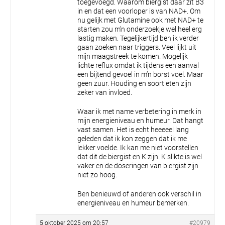
toegevoegd. Waarom biergist daar zit B3
in en dat een voorloper is van NAD+. Om
nu gelijk met Glutamine ook met NAD+ te
starten zou m’n onderzoekje wel heel erg
lastig maken.
Tegelijkertijd ben ik verder
gaan zoeken naar triggers. Veel lijkt uit
mijn maagstreek te komen. Mogelijk
lichte reflux omdat ik tijdens een aanval
een bijtend gevoel in m’n borst voel. Maar
geen zuur. Houding en soort eten zijn
zeker van invloed.
Waar ik met name verbetering in merk in
mijn energieniveau en humeur. Dat hangt
vast samen. Het is echt heeeeel lang
geleden dat ik kon zeggen dat ik me
lekker voelde. Ik kan me niet voorstellen
dat dit de biergist en K zijn. K slikte is wel
vaker en de doseringen van biergist zijn
niet zo hoog.
Ben benieuwd of anderen ook verschil in
energieniveau en humeur bemerken.
5 oktober 2025 om 20:57
#20979