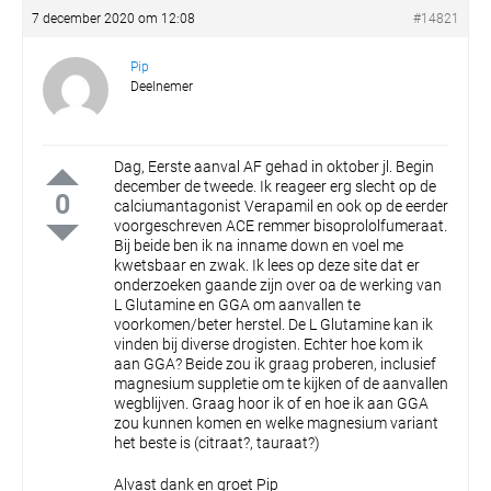
7 december 2020 om 12:08
#14821
Pip
Deelnemer
Dag,
Eerste aanval AF gehad in oktober jl. Begin
december de tweede.
Ik reageer erg slecht op de
0
calciumantagonist Verapamil en ook op de eerder
voorgeschreven ACE remmer bisoprololfumeraat.
Bij beide ben ik na inname down en voel me
kwetsbaar en zwak.
Ik lees op deze site dat er
onderzoeken gaande zijn over oa de werking van
L Glutamine en GGA om aanvallen te
voorkomen/beter herstel.
De L Glutamine kan ik
vinden bij diverse drogisten.
Echter hoe kom ik
aan GGA?
Beide zou ik graag proberen, inclusief
magnesium suppletie om te kijken of de aanvallen
wegblijven.
Graag hoor ik of en hoe ik aan GGA
zou kunnen komen en welke magnesium variant
het beste is (citraat?, tauraat?)
Alvast dank en groet
Pip