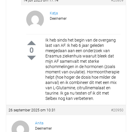
14 juli 2025 om 17:14
#20809
Katja
Deelnemer
Ik heb sinds het begin van de overgang
last van AF. Ik heb 6 jaar geleden
0
meegedaan aan een onderzoek van
Erasmus ziekenhuis waaruit bleek dat
mijn AF samenvalt met sterke
schommelingen in de hormonen (zoals
moment van ovulatie). Hormoontherapie
helpt (hoe hoger de dosis hoe milder de
aanval) en ik combineer dit met een mix
van L-Glutamine, citrullinemalaat en
taurine. Ik ga nu testen of ik dit met
Selbex nog kan verbeteren.
26 september 2025 om 10:31
#20950
Anita
Deelnemer