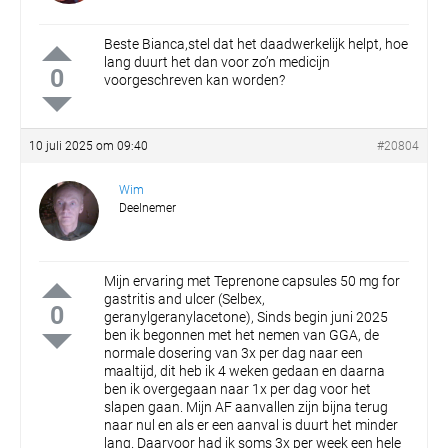
Beste Bianca,stel dat het daadwerkelijk helpt, hoe
lang duurt het dan voor zo’n medicijn
0
voorgeschreven kan worden?
10 juli 2025 om 09:40
#20804
Wim
Deelnemer
Mijn ervaring met Teprenone capsules 50 mg for
gastritis and ulcer (Selbex,
0
geranylgeranylacetone),
Sinds begin juni 2025
ben ik begonnen met het nemen van GGA, de
normale dosering van 3x per dag naar een
maaltijd, dit heb ik 4 weken gedaan en daarna
ben ik overgegaan naar 1x per dag voor het
slapen gaan. Mijn AF aanvallen zijn bijna terug
naar nul en als er een aanval is duurt het minder
lang. Daarvoor had ik soms 3x per week een hele