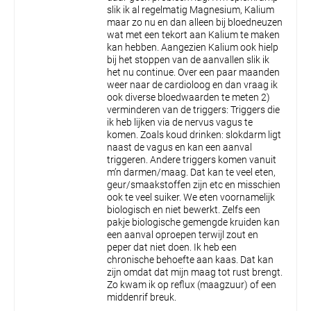
slik ik al regelmatig Magnesium, Kalium
maar zo nu en dan alleen bij bloedneuzen
wat met een tekort aan Kalium te maken
kan hebben. Aangezien Kalium ook hielp
bij het stoppen van de aanvallen slik ik
het nu continue. Over een paar maanden
weer naar de cardioloog en dan vraag ik
ook diverse bloedwaarden te meten
2)
verminderen van de triggers: Triggers die
ik heb lijken via de nervus vagus te
komen. Zoals koud drinken: slokdarm ligt
naast de vagus en kan een aanval
triggeren. Andere triggers komen vanuit
m’n darmen/maag. Dat kan te veel eten,
geur/smaakstoffen zijn etc en misschien
ook te veel suiker. We eten voornamelijk
biologisch en niet bewerkt. Zelfs een
pakje biologische gemengde kruiden kan
een aanval oproepen terwijl zout en
peper dat niet doen. Ik heb een
chronische behoefte aan kaas. Dat kan
zijn omdat dat mijn maag tot rust brengt.
Zo kwam ik op reflux (maagzuur) of een
middenrif breuk.