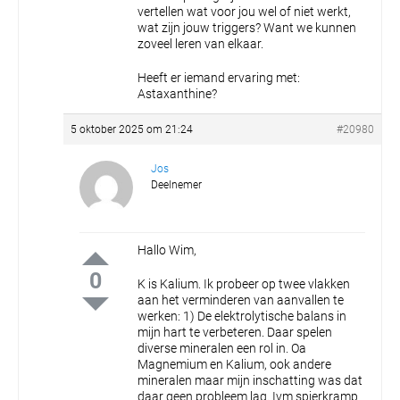
vertellen wat voor jou wel of niet werkt,
wat zijn jouw triggers? Want we kunnen
zoveel leren van elkaar.
Heeft er iemand ervaring met:
Astaxanthine?
5 oktober 2025 om 21:24
#20980
Jos
Deelnemer
Hallo Wim,
0
K is Kalium. Ik probeer op twee vlakken
aan het verminderen van aanvallen te
werken:
1) De elektrolytische balans in
mijn hart te verbeteren. Daar spelen
diverse mineralen een rol in. Oa
Magnemium en Kalium, ook andere
mineralen maar mijn inschatting was dat
daar geen probleem lag. Ivm spierkramp