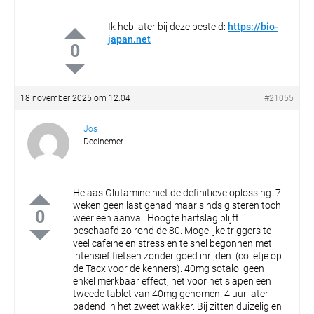
Ik heb later bij deze besteld:
https://bio-
japan.net
0
18 november 2025 om 12:04
#21055
Jos
Deelnemer
Helaas Glutamine niet de definitieve oplossing. 7
weken geen last gehad maar sinds gisteren toch
0
weer een aanval. Hoogte hartslag blijft
beschaafd zo rond de 80. Mogelijke triggers te
veel cafeïne en stress en te snel begonnen met
intensief fietsen zonder goed inrijden. (colletje op
de Tacx voor de kenners). 40mg sotalol geen
enkel merkbaar effect, net voor het slapen een
tweede tablet van 40mg genomen. 4 uur later
badend in het zweet wakker. Bij zitten duizelig en