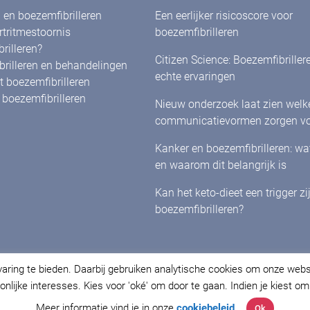
en boezemfibrilleren
Een eerlijker risicoscore voor
rtritmestoornis
boezemfibrilleren
rilleren?
Citizen Science: Boezemfibriller
rilleren en behandelingen
echte ervaringen
 boezemfibrilleren
boezemfibrilleren
Nieuw onderzoek laat zien welk
communicatievormen zorgen vo
herkenning én betrokkenheid bi
Kanker en boezemfibrilleren: w
met boezemfibrilleren
en waarom dit belangrijk is
Kan het keto-dieet een trigger zi
boezemfibrilleren?
varing te bieden. Daarbij gebruiken analytische cookies om onze web
nlijke interesses. Kies voor 'oké' om door te gaan. Indien je kiest o
cy Policy
&
Cookieverklaring
.
Meer informatie vind je in onze
cookiebeleid
.
Ok