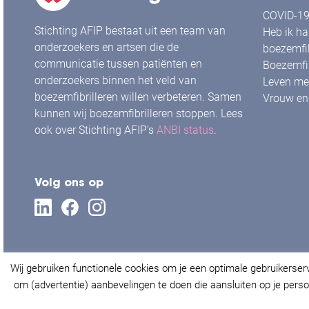
COVID-19 
Stichting AFIP bestaat uit een team van
Heb ik ha
onderzoekers en artsen die de
boezemfib
communicatie tussen patiënten en
Boezemfib
onderzoekers binnen het veld van
Leven met
boezemfibrilleren willen verbeteren. Samen
Vrouw en 
kunnen wij boezemfibrilleren stoppen. Lees
ook over Stichting AFIP's
ANBI status
.
Volg ons op
Wij gebruiken functionele cookies om je een optimale gebruikerser
om (advertentie) aanbevelingen te doen die aansluiten op je persoo
© Stichting AFIP 2021. Alle rechten voorbehouden.
Priva