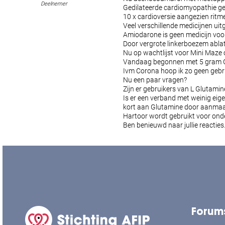
Deelnemer
Gedilateerde cardiomyopathie g
10 x cardioversie aangezien ritm
Veel verschillende medicijnen ui
Amiodarone is geen medicijn voor
Door vergrote linkerboezem abla
Nu op wachtlijst voor Mini Maze 
Vandaag begonnen met 5 gram G
Ivm Corona hoop ik zo geen gebru
Nu een paar vragen?
Zijn er gebruikers van L Glutami
Is er een verband met weinig eige
kort aan Glutamine door aanmaa
Hartoor wordt gebruikt voor onde
Ben benieuwd naar jullie reacties
Forum