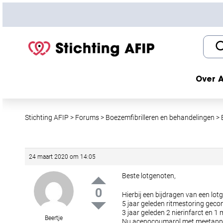
S
k
i
p
t
o
c
Over A
o
n
t
Stichting AFIP
>
Forums
>
Boezemfibrilleren en behandelingen
>
e
n
t
24 maart 2020 om 14:05
Beste lotgenoten,
0
Hierbij een bijdragen van een lot
5 jaar geleden ritmestoring geco
3 jaar geleden 2 nierinfarct en 1
Beertje
Nu acenocoumarol met meetappar