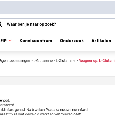
FIP
Kenniscentrum
Onderzoek
Artikelen
Eigen toepassingen
>
L-Glutamine
>
L-Glutamine
>
Reageer op: L-Glutam
genoot.
nstateerd.
 mildinfarc gehad. Na 6 weken Pradaxa nieuwe nierinfarct.
aat thuis wat geweldig werkt en vertrouwen geeft.