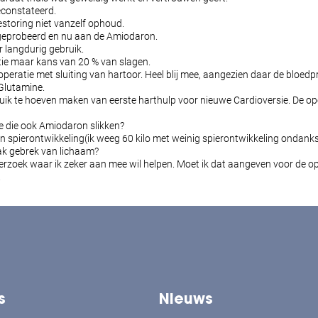
econstateerd.
estoring niet vanzelf ophoud.
tgeprobeerd en nu aan de Amiodaron.
 langdurig gebruik.
tie maar kans van 20 % van slagen.
operatie met sluiting van hartoor. Heel blij mee, aangezien daar de blo
lutamine.
ik te hoeven maken van eerste harthulp voor nieuwe Cardioversie. De opera
ne die ook Amiodaron slikken?
n spierontwikkeling(ik weeg 60 kilo met weinig spierontwikkeling ondanks 
k gebrek van lichaam?
rzoek waar ik zeker aan mee wil helpen. Moet ik dat aangeven voor de op
.
s
Nieuws