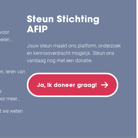
Steun Stichting
AFIP
 voor
leren
Jouw steun maakt ons platform, onderzoek
en kennisoverdracht mogelijk. Steun ons
vandaag nog met een donatie.
en, leren van
Ja, ik doneer graag!
e
or meer
j mensen
at we weten