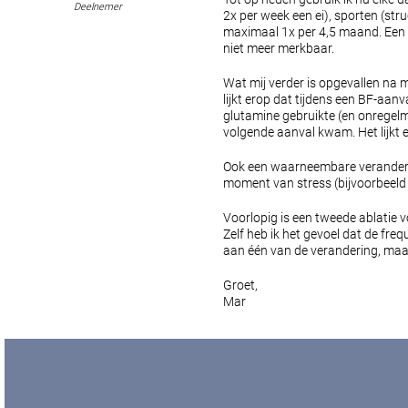
Deelnemer
2x per week een ei), sporten (st
maximaal 1x per 4,5 maand. Een be
niet meer merkbaar.
Wat mij verder is opgevallen na m
lijkt erop dat tijdens een BF-aan
glutamine gebruikte (en onregelm
volgende aanval kwam. Het lijkt e
Ook een waarneembare verandering 
moment van stress (bijvoorbeeld 
Voorlopig is een tweede ablatie v
Zelf heb ik het gevoel dat de fre
aan één van de verandering, maar 
Groet,
Mar