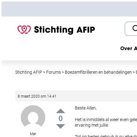
S
k
i
p
t
o
c
Over A
o
n
t
Stichting AFIP
>
Forums
>
Boezemfibrilleren en behandelingen
>
e
n
t
8 maart 2020 om 14:41
Beste Allen,
0
Het is inmiddels al weer even gel
ervaring met jullie.
Mar
Tot op heden gebruik ik nu elke 