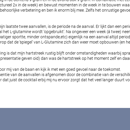
ructureel 2x in de week) en bewust momenten in de week in te bouwen waarb
hoorlijke verbetering en ben ik enorm blij mee. Zelfs het onrustige gevoel
ijn laatste twee aanvallen, is de periode na de aanval. Er lijkt dan een pe
val het L-glutamine wordt ‘opgebruikt’. Na ongeveer een week (á twee) neem
atiger sportte, minder ontspande,etc) eigenlijk na een aanval altijd per
rop dat de ‘spiegel’ van L-Glutamine zich dan weer moet opbouwen (en het s
is dat mijn hartstreek rustig blijft onder omstandigheden waarbij sprake i
presentatie geven oid) dan was de hartstreek op het moment zelf en daar
oor mij van de baan en kijk ik met een goed gevoel naar de toekomst.
quentie van de aanvallen is afgenomen door de combinatie van de verschille
dat juist de cocktail erbij mij nu ervoor zorgt dat het veel langer duurt v