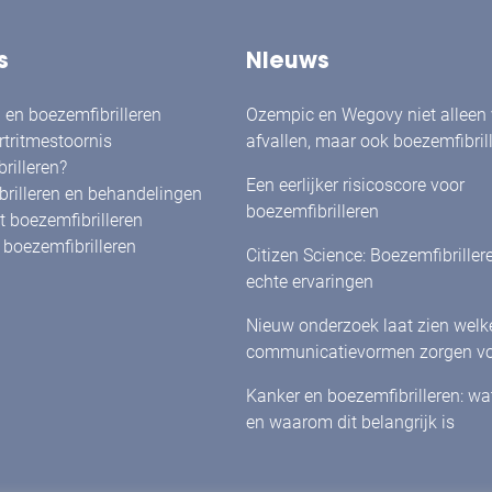
s
Nieuws
en boezemfibrilleren
Ozempic en Wegovy niet alleen
rtritmestoornis
afvallen, maar ook boezemfibril
rilleren?
verminderen?
Een eerlijker risicoscore voor
rilleren en behandelingen
boezemfibrilleren
 boezemfibrilleren
boezemfibrilleren
Citizen Science: Boezemfibriller
echte ervaringen
Nieuw onderzoek laat zien welk
communicatievormen zorgen vo
herkenning én betrokkenheid bi
Kanker en boezemfibrilleren: w
met boezemfibrilleren
en waarom dit belangrijk is