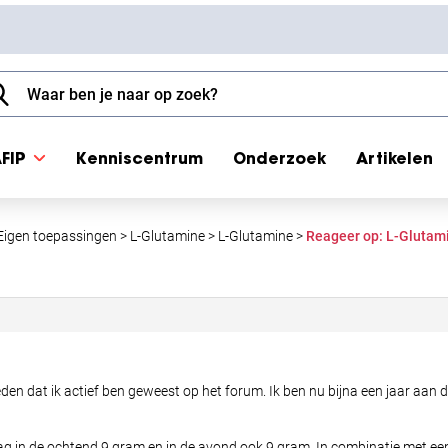
FIP
Kenniscentrum
Onderzoek
Artikelen
Eigen toepassingen
>
L-Glutamine
>
L-Glutamine
>
Reageer op: L-Glutam
eden dat ik actief ben geweest op het forum. Ik ben nu bijna een jaar aan
dag in de ochtend 9 gram en in de avond ook 9 gram. In combinatie met ee