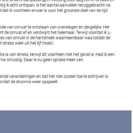
ij ik echt ontspan, is het aantal aanvallen teruggebracht na
 dat ik voorheen ervoer is voor het grootste deel van de tijd
riode van onrust te ontstaan van overslagen en dergelijke. Het
t de onrust af en verdwijnt het helemaal. Terwijl voordat ik L-
iodes van onrust in de hartstreek waarneembaar was totdat de
tress weer uit het lijf moet).
s van stress, terwijl dit voorheen niet het geval is. Had ik een
na onrustig. Daar is nu geen sprake meer van.
nde veranderingen en dat het niet zozeer toe te schrijven is
oordat de stoornis weer opspeelt.