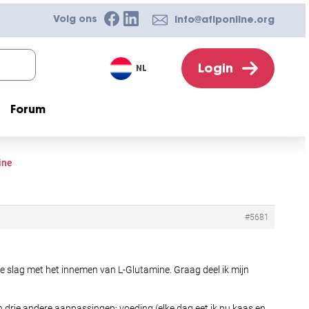
Volg ons
info@afiponline.org
Login
NL
Forum
ine
#5681
 de slag met het innemen van L-Glutamine. Graag deel ik mijn
n drie andere aanpassingen: voeding (elke dag eet ik nu kaas en