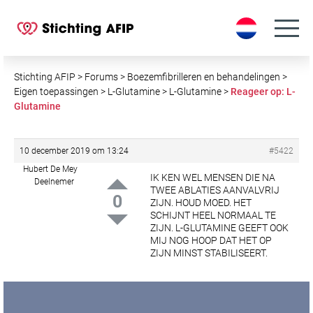
S
k
i
p
t
Stichting AFIP
>
Forums
>
Boezemfibrilleren en behandelingen
>
o
Eigen toepassingen
>
L-Glutamine
>
L-Glutamine
>
Reageer op: L-
Glutamine
c
o
n
10 december 2019 om 13:24
#5422
t
Hubert De Mey
e
IK KEN WEL MENSEN DIE NA
Deelnemer
TWEE ABLATIES AANVALVRIJ
n
0
ZIJN. HOUD MOED. HET
t
SCHIJNT HEEL NORMAAL TE
ZIJN.
L-GLUTAMINE GEEFT OOK
MIJ NOG HOOP DAT HET OP
ZIJN MINST STABILISEERT.