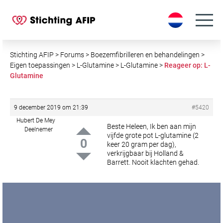
S
k
i
p
t
Stichting AFIP
>
Forums
>
Boezemfibrilleren en behandelingen
>
o
Eigen toepassingen
>
L-Glutamine
>
L-Glutamine
>
Reageer op: L-
Glutamine
c
o
n
9 december 2019 om 21:39
#5420
t
Hubert De Mey
e
Beste Heleen,
Ik ben aan mijn
Deelnemer
vijfde grote pot L-glutamine (2
n
0
keer 20 gram per dag),
t
verkrijgbaar bij Holland &
Barrett. Nooit klachten gehad.