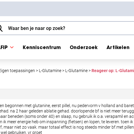
FIP
Kenniscentrum
Onderzoek
Artikelen
Eigen toepassingen
>
L-Glutamine
>
L-Glutamine
>
Reageer op: L-Glutam
en begonnen met glutanine, eerst pillel, nu pedervorm v holland and barett.
 gehad. na 2 haar geleden ablatie gehad. doorlopende bf is niet meer ter
naar beneden (soms onder 40) en slaap, nu gebruik ik o.a. verapamil en ac
 ik meer energie heb om inspanning (fietsen) en lopen, te leveren. toen ik
, maar niet zo vaak. maar totaal effect is nog steeds minder bf.met pillen g
s wel gebruiken. vr groet