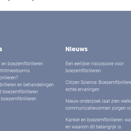
s
Nieuws
en boezemfibrilleren
Een eerlijker risicoscore voor
rtritmestoornis
boezemfibrilleren
rilleren?
Citizen Science: Boezemfibriller
rilleren en behandelingen
echte ervaringen
 boezemfibrilleren
boezemfibrilleren
Nieuw onderzoek laat zien welk
communicatievormen zorgen vo
herkenning én betrokkenheid bi
Kanker en boezemfibrilleren: w
met boezemfibrilleren
en waarom dit belangrijk is