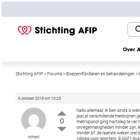
S
k
i
p
t
o
c
Over A
o
n
t
Stichting AFIP
>
Forums
>
Boezemfibrilleren en behandelingen
>
e
n
t
6 oktober 2019 om 10:23
hallo allemaal, ik ben sinds 4 wek
jaar,al verschillende medicijnen
0
metroponol ging hartslag te ver 
onregelmatigheden minder zijn, en
minder bf. de laatste weken wel bf
richard
=dosis voor sporters. ik blijf t du