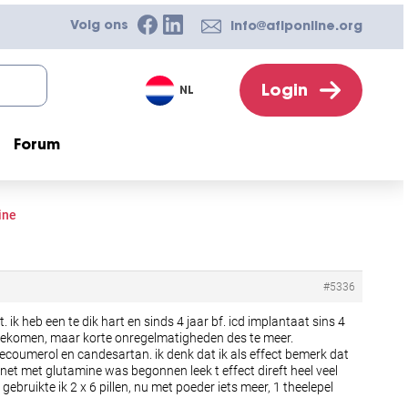
Volg ons
info@afiponline.org
Login
NL
Forum
ine
#5336
 ik heb een te dik hart en sinds 4 jaar bf. icd implantaat sins 4
uggekomen, maar korte onregelmatigheden des te meer.
ecoumerol en candesartan. ik denk dat ik als effect bemerk dat
 net met glutamine was begonnen leek t effect direft heel veel
ebruikte ik 2 x 6 pillen, nu met poeder iets meer, 1 theelepel