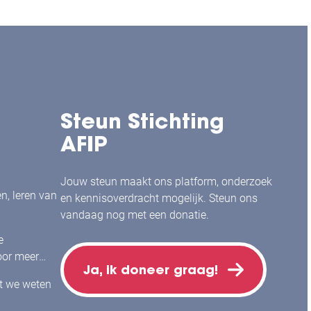
Steun Stichting
AFIP
Jouw steun maakt ons platform, onderzoek
en, leren van
en kennisoverdracht mogelijk. Steun ons
vandaag nog met een donatie.
e
or meer
Ja, ik doneer graag!
j mensen
at we weten