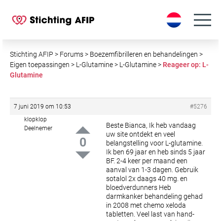
S
k
i
p
t
Stichting AFIP
>
Forums
>
Boezemfibrilleren en behandelingen
>
o
Eigen toepassingen
>
L-Glutamine
>
L-Glutamine
>
Reageer op: L-
Glutamine
c
o
n
7 juni 2019 om 10:53
#5276
t
klopklop
e
Beste Bianca,
Ik heb vandaag
Deelnemer
uw site ontdekt en veel
n
0
belangstelling voor L-glutamine.
t
Ik ben 69 jaar en heb sinds 5 jaar
BF. 2-4 keer per maand een
aanval van 1-3 dagen. Gebruik
sotalol 2x daags 40 mg. en
bloedverdunners
Heb
darmkanker behandeling gehad
in 2008 met chemo xeloda
tabletten. Veel last van hand-