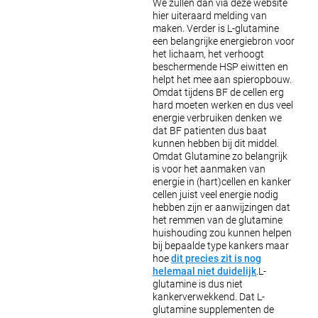
We zullen dan via deze website
hier uiteraard melding van
maken.
Verder is L-glutamine
een belangrijke energiebron voor
het lichaam, het verhoogt
beschermende HSP eiwitten en
helpt het mee aan spieropbouw.
Omdat tijdens BF de cellen erg
hard moeten werken en dus veel
energie verbruiken denken we
dat BF patienten dus baat
kunnen hebben bij dit middel.
Omdat Glutamine zo belangrijk
is voor het aanmaken van
energie in (hart)cellen en kanker
cellen juist veel energie nodig
hebben zijn er aanwijzingen dat
het remmen van de glutamine
huishouding zou kunnen helpen
bij bepaalde type kankers maar
hoe
dit precies zit is nog
helemaal niet duidelijk
.L-
glutamine is dus niet
kankerverwekkend. Dat L-
glutamine supplementen de