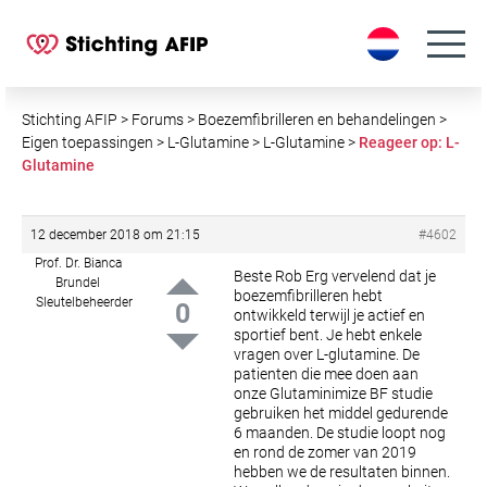
S
k
i
p
t
Stichting AFIP
>
Forums
>
Boezemfibrilleren en behandelingen
>
o
Eigen toepassingen
>
L-Glutamine
>
L-Glutamine
>
Reageer op: L-
Glutamine
c
o
n
12 december 2018 om 21:15
#4602
t
Prof. Dr. Bianca
e
Beste Rob
Erg vervelend dat je
Brundel
boezemfibrilleren hebt
n
Sleutelbeheerder
0
ontwikkeld terwijl je actief en
t
sportief bent. Je hebt enkele
vragen over L-glutamine. De
patienten die mee doen aan
onze Glutaminimize BF studie
gebruiken het middel gedurende
6 maanden. De studie loopt nog
en rond de zomer van 2019
hebben we de resultaten binnen.