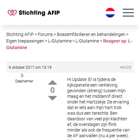
S
k
i
p
t
Stichting AFIP
>
Forums
>
Boezemfibrilleren en behandelingen
>
o
Eigen toepassingen
>
L-Glutamine
>
L-Glutamine
>
Reageer op: L-
Glutamine
c
o
n
9 oktober 2017 om 15:19
#4029
t
D.
e
Hi Update: Er is tijdens de
Deelnemer
kijkoperatie een verkleving
n
0
gevonden (streng) tussen mijn
t
maag en het middenrif direct
onder het Hartzakje. De ervaring
dat er iets aan mijn hart trok
was dus een terechte. Ben
daardoor van veel pijn klachten
af, de overslagen zijn flink
minder als ook de frequentie van
de AF aanvallen (nu 4 per week).