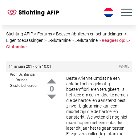
S
k
i
p
t
Stichting AFIP
>
Forums
>
Boezemfibrilleren en behandelingen
>
o
Eigen toepassingen
>
L-Glutamine
>
L-Glutamine
>
Reageer op: L-
Glutamine
c
o
n
11 januari 2017 om 10:01
#3495
t
Prof. Dr. Bianca
e
Beste Arienne
Omdat na een
Brundel
ablatie toch regelmatig
n
Sleutelbeheerder
0
boezemfibrilleren terugkeert, is
t
het idee om een middel te nemen
die de hartcellen aansterkt best
zinvol. L-glutamine kan een
middel zijn die de hartcellen
aansterkt. We weten dit nog niet
maar hopen met een subsidie
later dit jaar het te gaan testen.
Er zijn verschillende glutamine