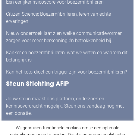
Een eerlijker risicoscore voor boezemfibrilleren
Citizen Science: Boezemfibrilleren, leren van echte
ervaringen
Nieuw onderzoek laat zien welke communicatievormen
zorgen voor meer herkenning én betrokkenheid bij
mensen met boezemfibrilleren
Kanker en boezemfibrilleren: wat we weten en waarom dit
belangrijk is
Kan het keto-dieet een trigger zijn voor boezemfibrilleren?
Steun Stichting AFIP
Jouw steun maakt ons platform, onderzoek en
kennisoverdracht mogelijk. Steun ons vandaag nog met
een donatie.
Wij gebruiken functionele cookies om je een optimale
Ja, ik doneer graag!
gebruikerservaring te bieden. Daarbij gebruiken analytische