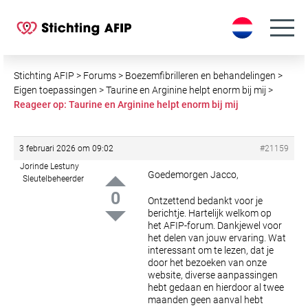
S
k
i
p
t
Stichting AFIP
>
Forums
>
Boezemfibrilleren en behandelingen
>
o
Eigen toepassingen
>
Taurine en Arginine helpt enorm bij mij
>
Reageer op: Taurine en Arginine helpt enorm bij mij
c
o
n
3 februari 2026 om 09:02
#21159
t
Jorinde Lestuny
e
Goedemorgen Jacco,
Sleutelbeheerder
n
0
Ontzettend bedankt voor je
t
berichtje.
Hartelijk welkom op
het AFIP-forum. Dankjewel voor
het delen van jouw ervaring.
Wat
interessant om te lezen, dat je
door het bezoeken van onze
website, diverse
aanpassingen
hebt gedaan en hierdoor al twee
maanden geen aanval hebt