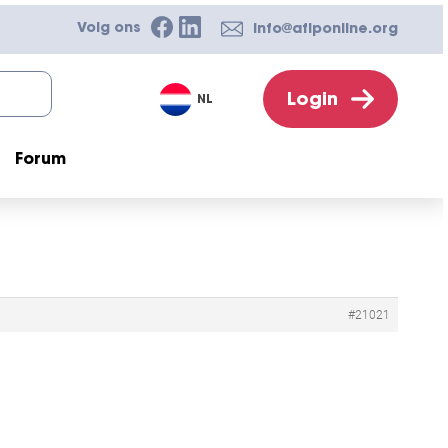
Volg ons
info@afiponline.org
Login
NL
Forum
#21021