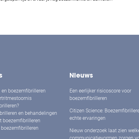
s
Nieuws
en boezemfibrilleren
Een eerlijker risicoscore voor
rtritmestoornis
boezemfibrilleren
rilleren?
Citizen Science: Boezemfibriller
rilleren en behandelingen
echte ervaringen
 boezemfibrilleren
boezemfibrilleren
Nieuw onderzoek laat zien welk
communicatievormen zorgen vo