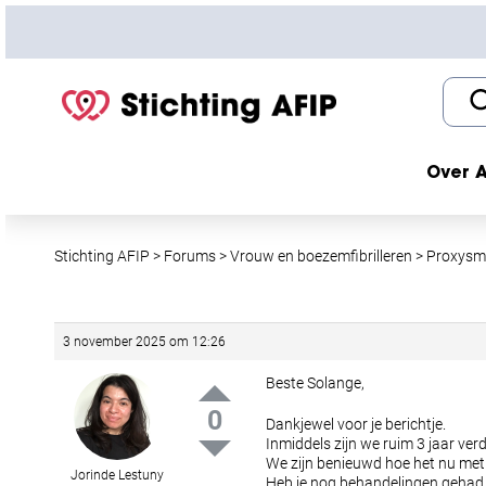
S
k
i
p
t
o
c
Over A
o
n
t
Stichting AFIP
>
Forums
>
Vrouw en boezemfibrilleren
>
Proxysma
e
n
t
3 november 2025 om 12:26
Beste Solange,
0
Dankjewel voor je berichtje.
Inmiddels zijn we ruim 3 jaar verd
We zijn benieuwd hoe het nu met 
Jorinde Lestuny
Heb je nog behandelingen gehad a