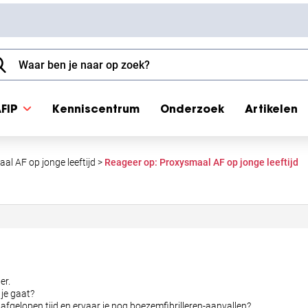
FIP
Kenniscentrum
Onderzoek
Artikelen
al AF op jonge leeftijd
>
Reageer op: Proxysmaal AF op jonge leeftijd
er.
je gaat?
fgelopen tijd en ervaar je nog boezemfibrilleren-aanvallen?