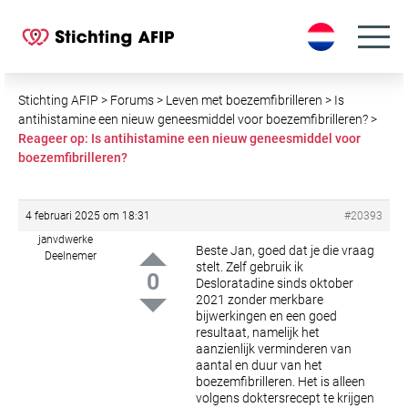
S
k
i
p
t
Stichting AFIP
>
Forums
>
Leven met boezemfibrilleren
>
Is
o
antihistamine een nieuw geneesmiddel voor boezemfibrilleren?
>
Reageer op: Is antihistamine een nieuw geneesmiddel voor
c
boezemfibrilleren?
o
n
t
4 februari 2025 om 18:31
#20393
e
janvdwerke
n
Beste Jan, goed dat je die vraag
Deelnemer
stelt. Zelf gebruik ik
t
0
Desloratadine sinds oktober
2021 zonder merkbare
bijwerkingen en een goed
resultaat, namelijk het
aanzienlijk verminderen van
aantal en duur van het
boezemfibrilleren. Het is alleen
volgens doktersrecept te krijgen