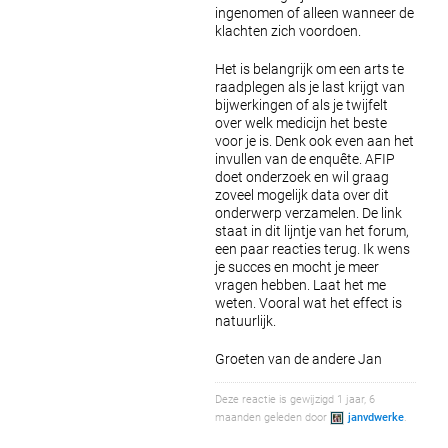
ingenomen of alleen wanneer de
klachten zich voordoen.
Het is belangrijk om een arts te
raadplegen als je last krijgt van
bijwerkingen of als je twijfelt
over welk medicijn het beste
voor je is.
Denk ook even aan het
invullen van de enquête. AFIP
doet onderzoek en wil graag
zoveel mogelijk data over dit
onderwerp verzamelen. De link
staat in dit lijntje van het forum,
een paar reacties terug.
Ik wens
je succes en mocht je meer
vragen hebben. Laat het me
weten. Vooral wat het effect is
natuurlijk.
Groeten van de andere Jan
Deze reactie is gewijzigd 1 jaar, 6
maanden geleden door
janvdwerke
.