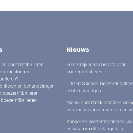
s
Nieuws
en boezemfibrilleren
Een eerlijker risicoscore voor
rtritmestoornis
boezemfibrilleren
rilleren?
Citizen Science: Boezemfibriller
rilleren en behandelingen
echte ervaringen
 boezemfibrilleren
boezemfibrilleren
Nieuw onderzoek laat zien welk
communicatievormen zorgen vo
herkenning én betrokkenheid bi
Kanker en boezemfibrilleren: w
met boezemfibrilleren
en waarom dit belangrijk is