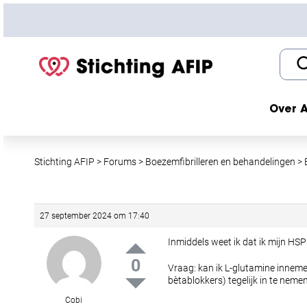
S
k
i
p
t
o
c
Over A
o
n
t
Stichting AFIP
>
Forums
>
Boezemfibrilleren en behandelingen
>
e
n
t
27 september 2024 om 17:40
Inmiddels weet ik dat ik mijn HSP
0
Vraag: kan ik L-glutamine innem
bètablokkers) tegelijk in te nemen
Cobi