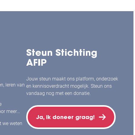
Steun Stichting
AFIP
Jouw steun maakt ons platform, onderzoek
en, leren van
en kennisoverdracht mogelijk. Steun ons
vandaag nog met een donatie.
e
or meer
Ja, ik doneer graag!
j mensen
at we weten