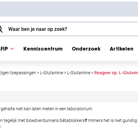
FIP
Kenniscentrum
Onderzoek
Artikelen
Eigen toepassingen
>
L-Glutamine
>
L-Glutamine
>
Reageer op: L-Glutam
 gehalte niet kan laten meten in een laboratorium.
en tegelijk met bloedverdunners/bètablokkers❓ Immers het is niet gunst
.