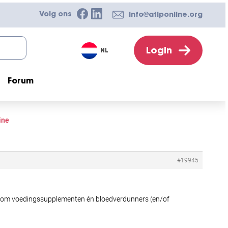
Volg ons
info@afiponline.org
Login
NL
Forum
ine
#19945
ig om voedingssupplementen én bloedverdunners (en/of