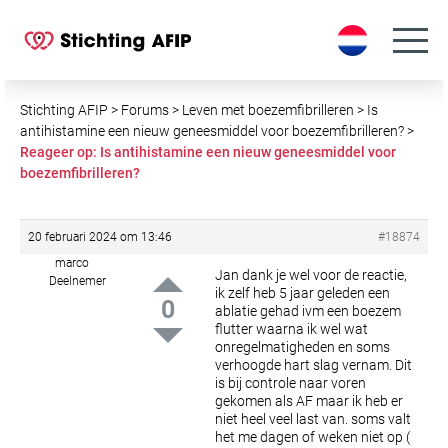
S
k
i
p
t
Stichting AFIP
>
Forums
>
Leven met boezemfibrilleren
>
Is
o
antihistamine een nieuw geneesmiddel voor boezemfibrilleren?
>
Reageer op: Is antihistamine een nieuw geneesmiddel voor
c
boezemfibrilleren?
o
n
t
20 februari 2024 om 13:46
#18874
e
marco
n
Jan dank je wel voor de reactie,
Deelnemer
ik zelf heb 5 jaar geleden een
t
0
ablatie gehad ivm een boezem
flutter waarna ik wel wat
onregelmatigheden en soms
verhoogde hart slag vernam.
Dit
is bij controle naar voren
gekomen als AF maar ik heb er
niet heel veel last van. soms valt
het me dagen of weken niet op (