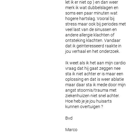
let ik er niet op ) en dan weer
merk ik wat dubbelslagen en
soms een paar minuten wat
hogere hartslag. Vooral bij
stress maar ook bij periodes met
veel last van de sinussen en
andere allergie klachten of
ontsteking klachten. Vandaar
dat ik geïnteresseerd raakte in
jou verhaal en het onderzoek.
Ik weet als ik het aan mijn cardio
vraag dat hij gaat zeggen nee
sta ik niet achter er is maar een
oplossing en dat is weer ablatie
maar daar sta ik mede door mijn
angst stoornis/trauma met
ziekenhuizen niet snel achter.
Hoe heb je je jou huisarts
kunnen overtuigen ?
Bvd
Marco