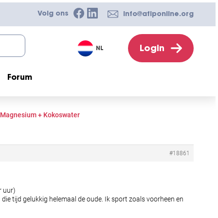
Volg ons
info@afiponline.org
Login
NL
Forum
, Magnesium + Kokoswater
#18861
r uur)
die tijd gelukkig helemaal de oude. Ik sport zoals voorheen en