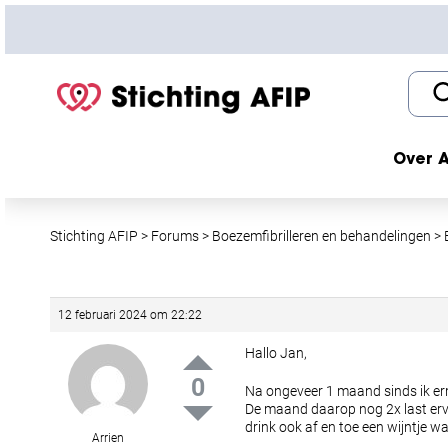
S
k
i
p
t
o
c
Over A
o
n
t
Stichting AFIP
>
Forums
>
Boezemfibrilleren en behandelingen
>
e
n
t
12 februari 2024 om 22:22
Hallo Jan,
0
Na ongeveer 1 maand sinds ik er
De maand daarop nog 2x last ervan
drink ook af en toe een wijntje wa
Arrien