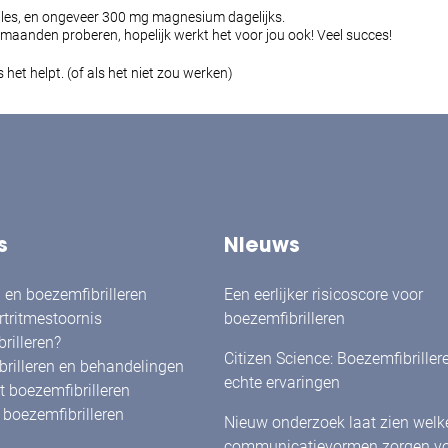
ules, en ongeveer 300 mg magnesium dagelijks.
r maanden proberen, hopelijk werkt het voor jou ook! Veel succes!
 het helpt. (of als het niet zou werken)
s
Nieuws
en boezemfibrilleren
Een eerlijker risicoscore voor
rtritmestoornis
boezemfibrilleren
rilleren?
Citizen Science: Boezemfibriller
rilleren en behandelingen
echte ervaringen
 boezemfibrilleren
boezemfibrilleren
Nieuw onderzoek laat zien welk
communicatievormen zorgen vo