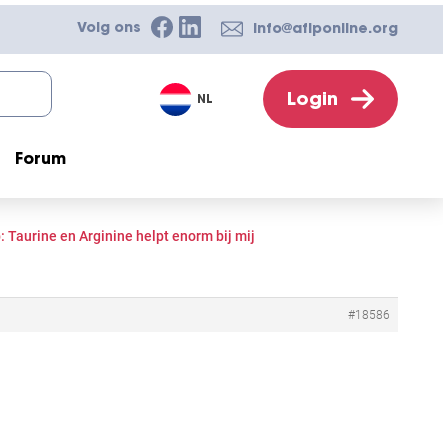
Volg ons
info@afiponline.org
Login
NL
Forum
 Taurine en Arginine helpt enorm bij mij
#18586