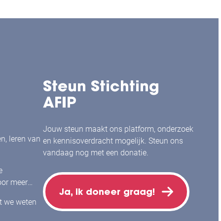
Steun Stichting
AFIP
Jouw steun maakt ons platform, onderzoek
en, leren van
en kennisoverdracht mogelijk. Steun ons
vandaag nog met een donatie.
e
or meer
Ja, ik doneer graag!
j mensen
at we weten