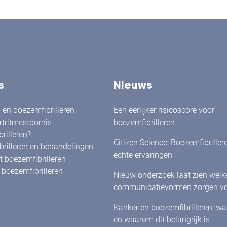
s
Nieuws
en boezemfibrilleren
Een eerlijker risicoscore voor
rtritmestoornis
boezemfibrilleren
rilleren?
Citizen Science: Boezemfibriller
rilleren en behandelingen
echte ervaringen
 boezemfibrilleren
boezemfibrilleren
Nieuw onderzoek laat zien welk
communicatievormen zorgen vo
herkenning én betrokkenheid bi
Kanker en boezemfibrilleren: w
met boezemfibrilleren
en waarom dit belangrijk is