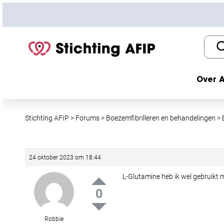
S
k
i
p
t
o
c
Over A
o
n
t
Stichting AFIP
>
Forums
>
Boezemfibrilleren en behandelingen
>
e
n
t
24 oktober 2023 om 18:44
L-Glutamine heb ik wel gebruikt ma
0
Robbie