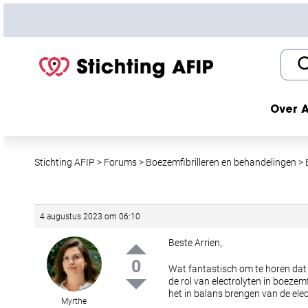
S
k
i
p
t
o
c
Over A
o
n
t
Stichting AFIP
>
Forums
>
Boezemfibrilleren en behandelingen
>
e
n
t
4 augustus 2023 om 06:10
Beste Arrien,
0
Wat fantastisch om te horen dat 
de rol van electrolyten in boezem
het in balans brengen van de ele
Myrthe