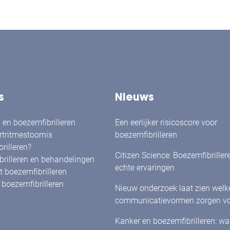
s
Nieuws
en boezemfibrilleren
Een eerlijker risicoscore voor
rtritmestoornis
boezemfibrilleren
rilleren?
Citizen Science: Boezemfibriller
rilleren en behandelingen
echte ervaringen
 boezemfibrilleren
boezemfibrilleren
Nieuw onderzoek laat zien welk
communicatievormen zorgen vo
herkenning én betrokkenheid bi
Kanker en boezemfibrilleren: w
met boezemfibrilleren