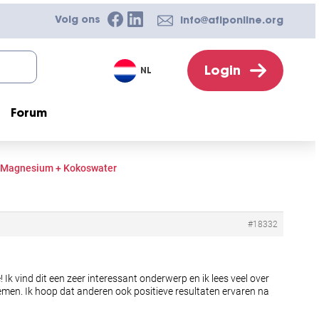
Volg ons
info@afiponline.org
Login
NL
Forum
, Magnesium + Kokoswater
#18332
 vind dit een zeer interessant onderwerp en ik lees veel over
enemen. Ik hoop dat anderen ook positieve resultaten ervaren na