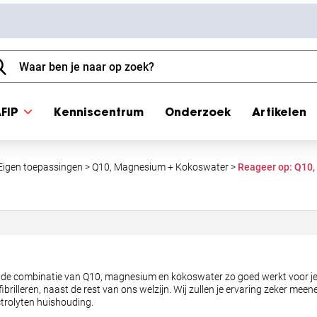
FIP
Kenniscentrum
Onderzoek
Artikelen
Eigen toepassingen
>
Q10, Magnesium + Kokoswater
>
Reageer op: Q10
de combinatie van Q10, magnesium en kokoswater zo goed werkt voor je! Ik
fibrilleren, naast de rest van ons welzijn. Wij zullen je ervaring zeker me
ctrolyten huishouding.