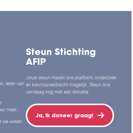
Steun Stichting
AFIP
Jouw steun maakt ons platform, onderzoek
en, leren van
en kennisoverdracht mogelijk. Steun ons
vandaag nog met een donatie.
e
or meer
Ja, ik doneer graag!
j mensen
at we weten