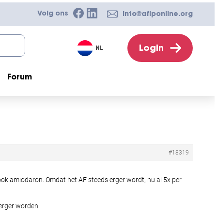
Volg ons
info@afiponline.org
Login
NL
Forum
#18319
i ook amiodaron. Omdat het AF steeds erger wordt, nu al 5x per
 erger worden.