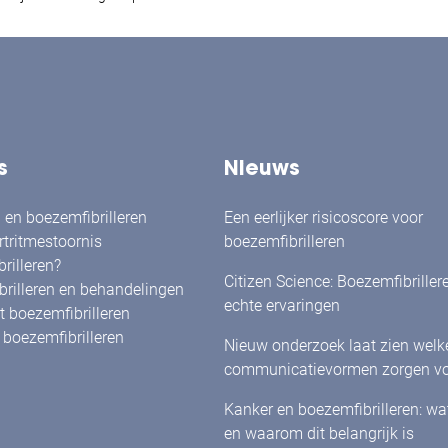
s
Nieuws
en boezemfibrilleren
Een eerlijker risicoscore voor
rtritmestoornis
boezemfibrilleren
rilleren?
Citizen Science: Boezemfibriller
rilleren en behandelingen
echte ervaringen
 boezemfibrilleren
boezemfibrilleren
Nieuw onderzoek laat zien welk
communicatievormen zorgen vo
herkenning én betrokkenheid bi
Kanker en boezemfibrilleren: w
met boezemfibrilleren
en waarom dit belangrijk is