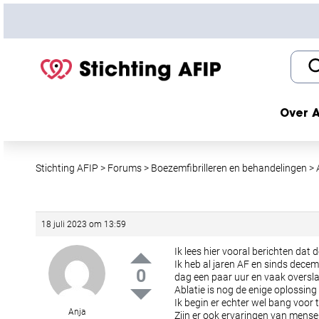
S
k
i
p
t
o
c
Over A
o
n
t
Stichting AFIP
>
Forums
>
Boezemfibrilleren en behandelingen
>
e
n
t
18 juli 2023 om 13:59
Ik lees hier vooral berichten dat 
Ik heb al jaren AF en sinds decem
0
dag een paar uur en vaak oversl
Ablatie is nog de enige oplossing 
Ik begin er echter wel bang voor t
Anja
Zijn er ook ervaringen van mensen