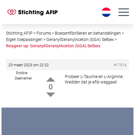
S
k
i
p
t
Stichting AFIP
>
Forums
>
Boezemfibrilleren en behandelingen
>
o
Eigen toepassingen
>
GeranylGeranylAceton (GGA) Selbex
>
Reageer op: GeranylGeranylAceton (GGA) Selbex
c
o
n
23 maart 2023 om 22:32
#17916
t
Robbie
e
Probeer L-Taurine en L-Arginine.
Deelnemer
Wedden dat je afib weggaat.
n
0
t