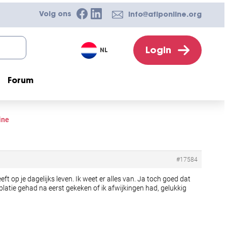
Volg ons
info@afiponline.org
Login
NL
Forum
ine
#17584
t op je dagelijks leven. Ik weet er alles van. Ja toch goed dat
latie gehad na eerst gekeken of ik afwijkingen had, gelukkig