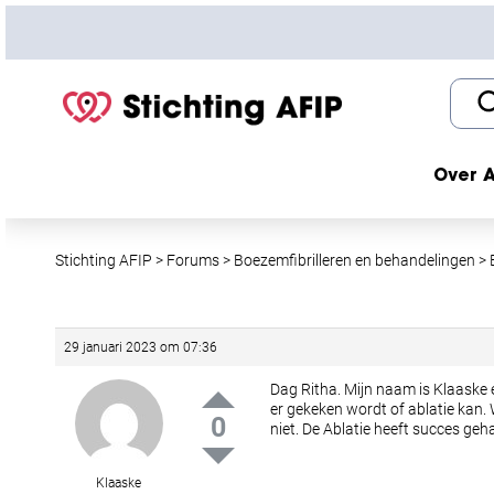
S
k
i
p
t
o
c
Over A
o
n
t
Stichting AFIP
>
Forums
>
Boezemfibrilleren en behandelingen
>
e
n
t
29 januari 2023 om 07:36
Dag Ritha. Mijn naam is Klaaske e
er gekeken wordt of ablatie kan. 
0
niet. De Ablatie heeft succes geh
Klaaske