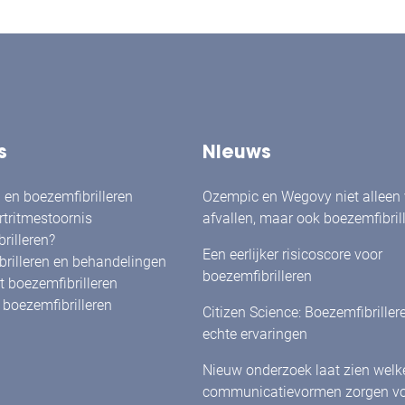
s
Nieuws
en boezemfibrilleren
Ozempic en Wegovy niet alleen
rtritmestoornis
afvallen, maar ook boezemfibril
rilleren?
verminderen?
Een eerlijker risicoscore voor
rilleren en behandelingen
boezemfibrilleren
 boezemfibrilleren
boezemfibrilleren
Citizen Science: Boezemfibriller
echte ervaringen
Nieuw onderzoek laat zien welk
communicatievormen zorgen vo