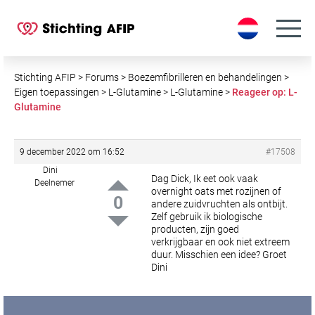
S
k
i
p
t
Stichting AFIP
>
Forums
>
Boezemfibrilleren en behandelingen
>
o
Eigen toepassingen
>
L-Glutamine
>
L-Glutamine
>
Reageer op: L-
Glutamine
c
o
n
9 december 2022 om 16:52
#17508
t
Dini
e
Dag Dick,
Ik eet ook vaak
Deelnemer
overnight oats met rozijnen of
n
0
andere zuidvruchten als ontbijt.
t
Zelf gebruik ik biologische
producten, zijn goed
verkrijgbaar en ook niet extreem
duur. Misschien een idee?
Groet
Dini