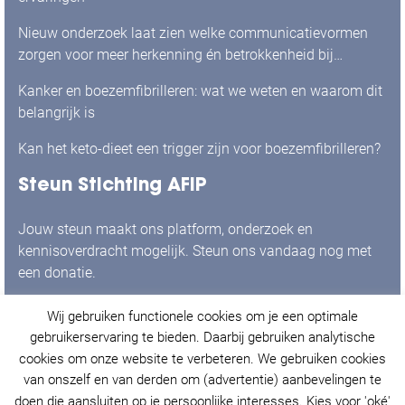
Nieuw onderzoek laat zien welke communicatievormen
zorgen voor meer herkenning én betrokkenheid bij
mensen met boezemfibrilleren
Kanker en boezemfibrilleren: wat we weten en waarom dit
belangrijk is
Kan het keto-dieet een trigger zijn voor boezemfibrilleren?
Steun Stichting AFIP
Jouw steun maakt ons platform, onderzoek en
kennisoverdracht mogelijk. Steun ons vandaag nog met
een donatie.
Wij gebruiken functionele cookies om je een optimale
Ja, ik doneer graag!
gebruikerservaring te bieden. Daarbij gebruiken analytische
cookies om onze website te verbeteren. We gebruiken cookies
van onszelf en van derden om (advertentie) aanbevelingen te
doen die aansluiten op je persoonlijke interesses. Kies voor 'oké'