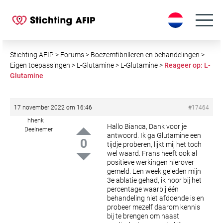
S
k
i
p
t
Stichting AFIP
>
Forums
>
Boezemfibrilleren en behandelingen
>
o
Eigen toepassingen
>
L-Glutamine
>
L-Glutamine
>
Reageer op: L-
Glutamine
c
o
n
17 november 2022 om 16:46
#17464
t
hhenk
e
Hallo Bianca,
Dank voor je
Deelnemer
antwoord. Ik ga Glutamine een
n
0
tijdje proberen, lijkt mij het toch
t
wel waard. Frans heeft ook al
positieve werkingen hierover
gemeld.
Een week geleden mijn
3e ablatie gehad, ik hoor bij het
percentage waarbij één
behandeling niet afdoende is en
probeer mezelf daarom kennis
bij te brengen om naast