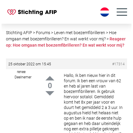
S
k
i
p
t
Stichting AFIP
>
Forums
>
Leven met boezemfibrilleren
>
Hoe
o
omgaan met boezemfibrilleren? En wat werkt voor mij?
>
Reageer
op: Hoe omgaan met boezemfibrilleren? En wat werkt voor mij?
c
o
n
25 oktober 2022 om 15:45
#17314
t
renee
e
Hallo,
Ik ben nieuw hier in dit
Deelnemer
forum. Ik ben een vrouw van 62
n
0
en heb al jaren last van
t
boezemfibrilleren. Ik gebruik
hiervoor sotalol. Gemiddeld
komt het 8x per jaar voor en
duurt het gemiddeld 2 a 3 uur. In
augustus hield het helaas niet
op en ben ik naar de eerste hulp
gegaan en heb daar uiteindelijk
nog een extra pilletje gekregen