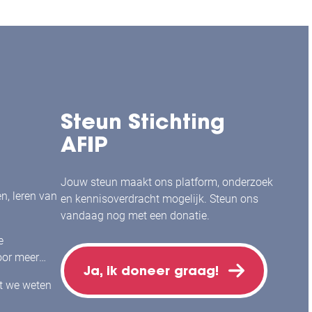
Steun Stichting
AFIP
Jouw steun maakt ons platform, onderzoek
en, leren van
en kennisoverdracht mogelijk. Steun ons
vandaag nog met een donatie.
e
or meer
Ja, ik doneer graag!
j mensen
at we weten