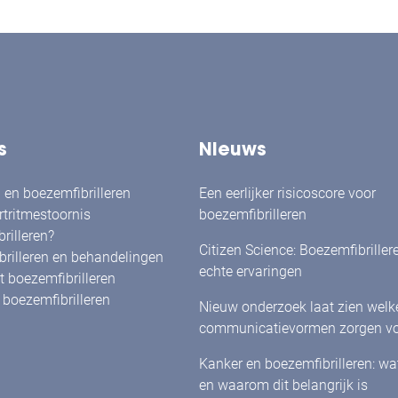
s
Nieuws
en boezemfibrilleren
Een eerlijker risicoscore voor
rtritmestoornis
boezemfibrilleren
rilleren?
Citizen Science: Boezemfibriller
rilleren en behandelingen
echte ervaringen
 boezemfibrilleren
boezemfibrilleren
Nieuw onderzoek laat zien welk
communicatievormen zorgen vo
herkenning én betrokkenheid bi
Kanker en boezemfibrilleren: w
met boezemfibrilleren
en waarom dit belangrijk is