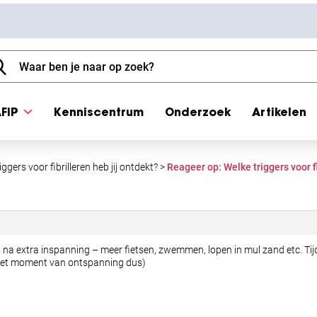
FIP
Kenniscentrum
Onderzoek
Artikelen
iggers voor fibrilleren heb jij ontdekt?
>
Reageer op: Welke triggers voor fi
n na extra inspanning – meer fietsen, zwemmen, lopen in mul zand etc. Tijd
op het moment van ontspanning dus)