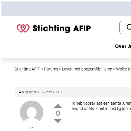
S
k
i
p
t
o
c
Over A
o
n
t
Stichting AFIP
>
Forums
>
Leven met boezemfibrilleren
>
Welke tr
e
n
t
14 augustus 2022 om 10:13
Ik heb vooral last een aantal.ure
avond of als ik net in bed lig (
0
Dini