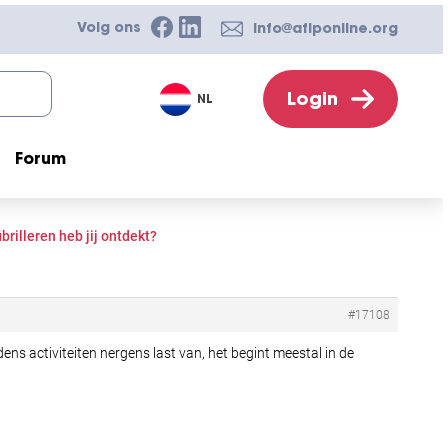
Volg ons
info@afiponline.org
Login
NL
Forum
brilleren heb jij ontdekt?
#17108
ens activiteiten nergens last van, het begint meestal in de