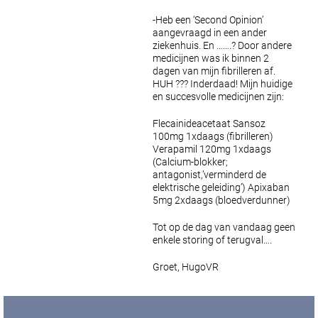
-Heb een ‘Second Opinion’
aangevraagd in een ander
ziekenhuis. En …….?
Door andere
medicijnen was ik binnen 2
dagen van mijn fibrilleren af.
HUH ??? Inderdaad!
Mijn huidige
en succesvolle medicijnen zijn:
Flecainideacetaat Sansoz
100mg 1xdaags (fibrilleren)
Verapamil 120mg 1xdaags
(Calcium-blokker;
antagonist,’verminderd de
elektrische geleiding’)
Apixaban
5mg 2xdaags (bloedverdunner)
Tot op de dag van vandaag geen
enkele storing of terugval….
Groet, HugoVR