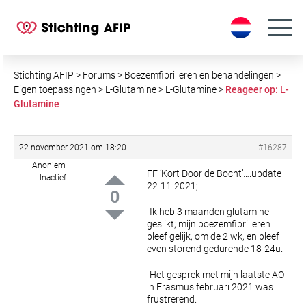
S
k
i
p
t
Stichting AFIP
>
Forums
>
Boezemfibrilleren en behandelingen
>
o
Eigen toepassingen
>
L-Glutamine
>
L-Glutamine
>
Reageer op: L-
Glutamine
c
o
n
22 november 2021 om 18:20
#16287
t
Anoniem
e
FF ‘Kort Door de Bocht’….update
Inactief
22-11-2021;
n
0
t
-Ik heb 3 maanden glutamine
geslikt; mijn boezemfibrilleren
bleef gelijk, om de 2 wk, en bleef
even storend gedurende 18-24u.
-Het gesprek met mijn laatste AO
in Erasmus februari 2021 was
frustrerend.