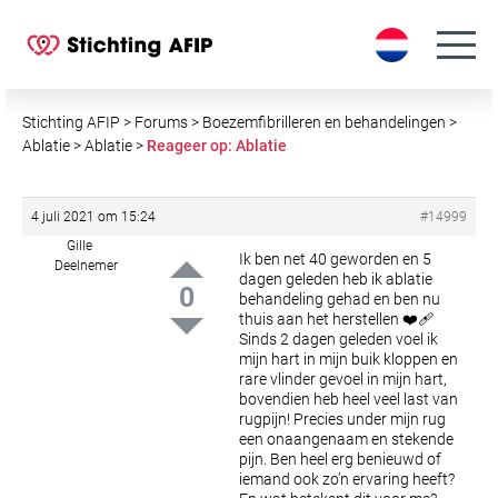
S
k
i
p
t
Stichting AFIP
>
Forums
>
Boezemfibrilleren en behandelingen
>
o
Ablatie
>
Ablatie
>
Reageer op: Ablatie
c
o
4 juli 2021 om 15:24
#14999
n
GilIe
t
Ik ben net 40 geworden en 5
Deelnemer
e
dagen geleden heb ik ablatie
0
behandeling gehad en ben nu
n
thuis aan het herstellen ❤️‍🩹
t
Sinds 2 dagen geleden voel ik
mijn hart in mijn buik kloppen en
rare vlinder gevoel in mijn hart,
bovendien heb heel veel last van
rugpijn! Precies under mijn rug
een onaangenaam en stekende
pijn.
Ben heel erg benieuwd of
iemand ook zo’n ervaring heeft?