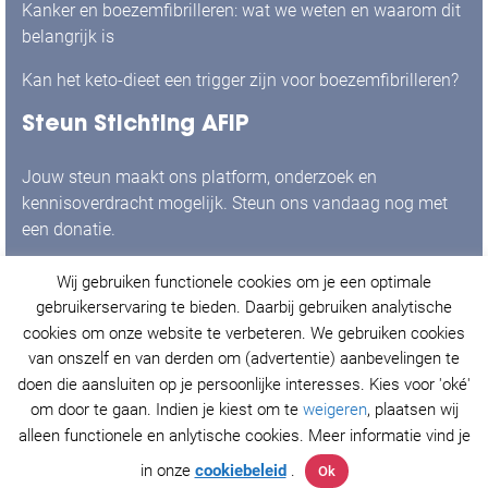
Kanker en boezemfibrilleren: wat we weten en waarom dit
belangrijk is
Kan het keto-dieet een trigger zijn voor boezemfibrilleren?
Steun Stichting AFIP
Jouw steun maakt ons platform, onderzoek en
kennisoverdracht mogelijk. Steun ons vandaag nog met
een donatie.
Wij gebruiken functionele cookies om je een optimale
Ja, ik doneer graag!
gebruikerservaring te bieden. Daarbij gebruiken analytische
cookies om onze website te verbeteren. We gebruiken cookies
van onszelf en van derden om (advertentie) aanbevelingen te
doen die aansluiten op je persoonlijke interesses. Kies voor 'oké'
© Stichting AFIP 2021. Alle rechten voorbehouden.
om door te gaan. Indien je kiest om te
weigeren
, plaatsen wij
Privacy Policy
&
Cookieverklaring
.
alleen functionele en anlytische cookies. Meer informatie vind je
in onze
cookiebeleid
.
Ok