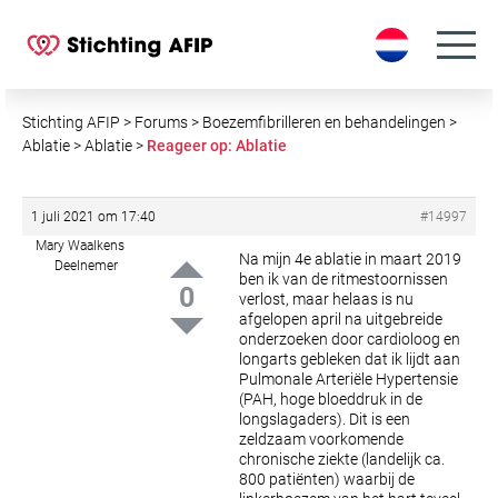
S
k
i
p
t
Stichting AFIP
>
Forums
>
Boezemfibrilleren en behandelingen
>
o
Ablatie
>
Ablatie
>
Reageer op: Ablatie
c
o
1 juli 2021 om 17:40
#14997
n
Mary Waalkens
t
Na mijn 4e ablatie in maart 2019
Deelnemer
e
ben ik van de ritmestoornissen
0
verlost, maar helaas is nu
n
afgelopen april na uitgebreide
t
onderzoeken door cardioloog en
longarts gebleken dat ik lijdt aan
Pulmonale Arteriële Hypertensie
(PAH, hoge bloeddruk in de
longslagaders).
Dit is een
zeldzaam voorkomende
chronische ziekte (landelijk ca.
800 patiënten) waarbij de