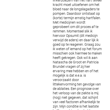
linkerboezem van het hart teveel
kracht moet uitoefenen om het
bloed naar de longslagaders te
pompen. Daardoor ontstaat op
(korte) termijn ernstig hartfalen.
Met medicijnen wordt
geprobeert om dit proces af te
remmen. Momenteel slik ik
hiervoor Opsumit (dit medicijn
verwijd de aders) en daar lijk ik
goed op te reageren.
Graag zou
ik weten of iemand op het forum
misschien ook hiermee te maken
heeft gekregen.
Ook wil ik aan
Natascha de Groot en Patricia
Brundel vragen of zij hier
ervaring mee hebben en of het
mogelijk is dat e.e.a. is
veroorzaakt door
littekenvorming ten gevolge van
de ablaties.
Een prognose over
het verloop van de ziekte is mij
(nog) niet gegeven, dat schijnt
van veel factoren afhankelijk te
zijn. Mijn conditie is het laatste