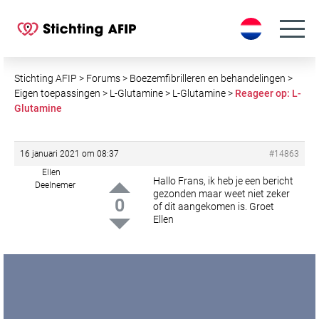
S
k
i
p
t
Stichting AFIP
>
Forums
>
Boezemfibrilleren en behandelingen
>
o
Eigen toepassingen
>
L-Glutamine
>
L-Glutamine
>
Reageer op: L-
Glutamine
c
o
n
16 januari 2021 om 08:37
#14863
t
Ellen
e
Hallo Frans, ik heb je een bericht
Deelnemer
gezonden maar weet niet zeker
n
0
of dit aangekomen is. Groet
t
Ellen