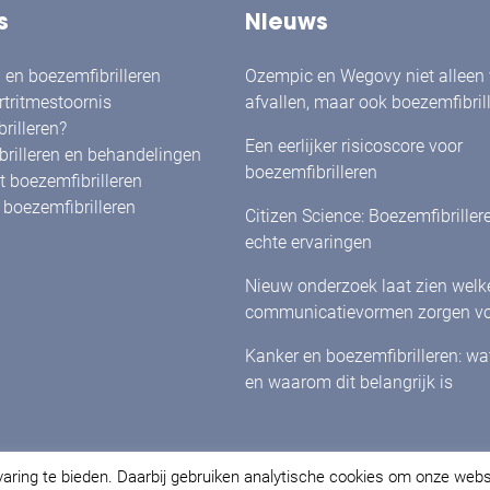
s
Nieuws
en boezemfibrilleren
Ozempic en Wegovy niet alleen
rtritmestoornis
afvallen, maar ook boezemfibril
rilleren?
verminderen?
Een eerlijker risicoscore voor
rilleren en behandelingen
boezemfibrilleren
 boezemfibrilleren
boezemfibrilleren
Citizen Science: Boezemfibriller
echte ervaringen
Nieuw onderzoek laat zien welk
communicatievormen zorgen vo
herkenning én betrokkenheid bi
Kanker en boezemfibrilleren: w
met boezemfibrilleren
en waarom dit belangrijk is
varing te bieden. Daarbij gebruiken analytische cookies om onze web