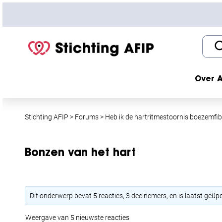
S
k
i
p
t
o
c
Over A
o
n
t
Stichting AFIP
>
Forums
>
Heb ik de hartritmestoornis boezemfibr
e
n
t
Bonzen van het hart
Dit onderwerp bevat 5 reacties, 3 deelnemers, en is laatst geü
Weergave van 5 nieuwste reacties