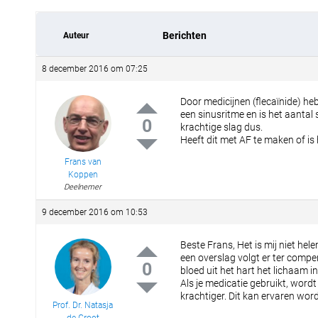
Berichten
Auteur
8 december 2016 om 07:25
Door medicijnen (flecaïnide) he
een sinusritme en is het aantal 
0
krachtige slag dus.
Heeft dit met AF te maken of is 
Frans van
Koppen
Deelnemer
9 december 2016 om 10:53
Beste Frans, Het is mij niet he
een overslag volgt er ter compe
0
bloed uit het hart het lichaam i
Als je medicatie gebruikt, wordt
krachtiger. Dit kan ervaren wor
Prof. Dr. Natasja