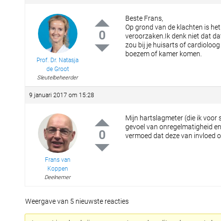
Beste Frans,
Op grond van de klachten is he
0
veroorzaken.Ik denk niet dat dat 
zou bij je huisarts of cardiolo
boezem of kamer komen.
Prof. Dr. Natasja
de Groot
Sleutelbeheerder
9 januari 2017 om 15:28
Mijn hartslagmeter (die ik voor 
gevoel van onregelmatigheid en 
0
vermoed dat deze van invloed op
Frans van
Koppen
Deelnemer
Weergave van 5 nieuwste reacties