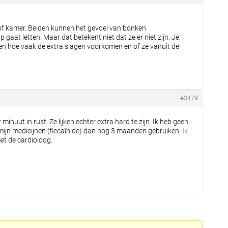
 of kamer. Beiden kunnen het gevoel van bonken
p gaat letten. Maar dat betekent niet dat ze er niet zijn. Je
den hoe vaak de extra slagen voorkomen en of ze vanuit de
#3479
inuut in rust. Ze lijken echter extra hard te zijn. Ik heb geen
 mijn medicijnen (flecaïnide) dan nog 3 maanden gebruiken. Ik
et de cardioloog.