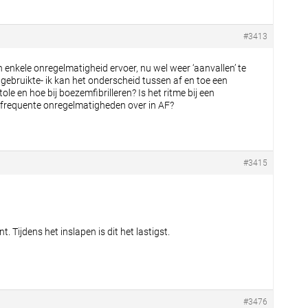
#3413
en enkele onregelmatigheid ervoer, nu wel weer ‘aanvallen’ te
de gebruikte- ik kan het onderscheid tussen af en toe een
e en hoe bij boezemfibrilleren? Is het ritme bij een
n frequente onregelmatigheden over in AF?
#3415
 Tijdens het inslapen is dit het lastigst.
#3476