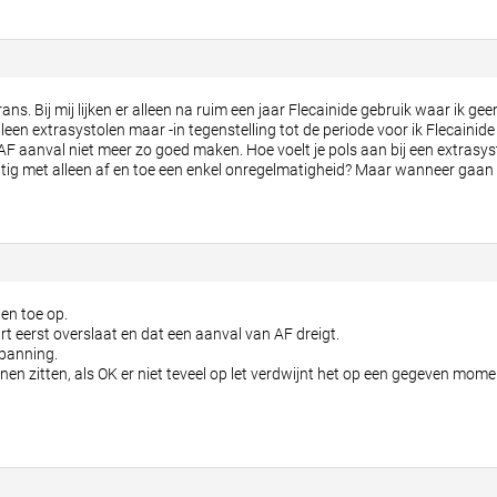
rans. Bij mij lijken er alleen na ruim een jaar Flecainide gebruik waar ik ge
 alleen extrasystolen maar -in tegenstelling tot de periode voor ik Flecaini
 aanval niet meer zo goed maken. Hoe voelt je pols aan bij een extrasystol
matig met alleen af en toe een enkel onregelmatigheid? Maar wanneer gaa
 en toe op.
art eerst overslaat en dat een aanval van AF dreigt.
spanning.
n zitten, als OK er niet teveel op let verdwijnt het op een gegeven moment.