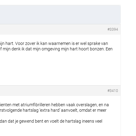
#3394
mijn hart. Voor zover ik kan waarnemen is er wel sprake van
 of mijn denk ik dat mijn omgeving mijn hart hoort bonzen. Een
#3410
atienten met atriumfibrilleren hebben vaak overslagen, en na
rstvolgende hartslag ‘extra hard’ aanvoelt, omdat er meer
d dan dat je gewend bent en voelt de hartslag ineens veel