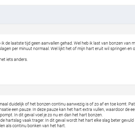
b ik de laatste tijd geen aanvallen gehad. Wel heb ik last van bonzen van 
slagen per minuut normaal. Wel lijkt het of mijn hart eruit wil springen en
het iets anders.
lemaal duidelijk of het bonzen continu aanwezig is of zo af en toe komt. P
nsatie een pauze. In deze pauze kan het hart extra vullen, waardoor de ee
npompt. In dit geval voel je zo nu en dan het hart bonzen.
 de hartslag vaak trager. In dit geval wordt het hart elke slag beter gevul
den als continu bonken van het hart.