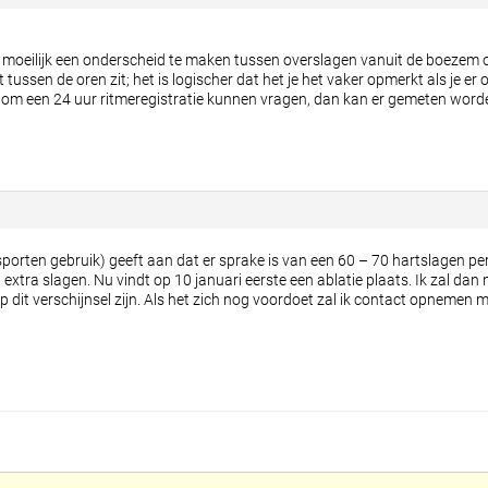
t moeilijk een onderscheid te maken tussen overslagen vanuit de boezem
tussen de oren zit; het is logischer dat het je het vaker opmerkt als je er o
og om een 24 uur ritmeregistratie kunnen vragen, dan kan er gemeten wor
sporten gebruik) geeft aan dat er sprake is van een 60 – 70 hartslagen per m
extra slagen. Nu vindt op 10 januari eerste een ablatie plaats. Ik zal dan
 dit verschijnsel zijn. Als het zich nog voordoet zal ik contact opnemen m