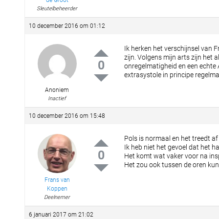
de Groot
Sleutelbeheerder
10 december 2016 om 01:12
Ik herken het verschijnsel van F
zijn. Volgens mijn arts zijn het
0
onregelmatigheid en een echte AF
extrasystole in principe regel
Anoniem
Inactief
10 december 2016 om 15:48
Pols is normaal en het treedt af
Ik heb niet het gevoel dat het h
0
Het komt wat vaker voor na in
Het zou ook tussen de oren kunne
Frans van
Koppen
Deelnemer
6 januari 2017 om 21:02