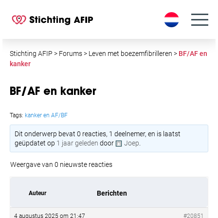
S
k
i
p
t
Stichting AFIP
>
Forums
>
Leven met boezemfibrilleren
>
BF/AF en
o
kanker
c
o
BF/AF en kanker
n
t
Tags:
kanker en AF/BF
e
n
Dit onderwerp bevat 0 reacties, 1 deelnemer, en is laatst
geüpdatet op
1 jaar geleden
door
Joep
.
t
Weergave van 0 nieuwste reacties
Berichten
Auteur
4 augustus 2025 om 21:47
#20851