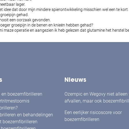
 meetbaar lager.
het idee dat door mijn mindere spierontwikkeling misschien wel een te kort
 groeipijn gehad.
g nooit een oorzaak gevonden.
vroeger groeipijn in de benen en knieën hebben gehad?
Mini maze operatie en aangezien ik heb gelezen dat glutamine het herstel 
s
Nieuws
en boezemfibrilleren
Ozempic en Wegovy niet alleen
rtritmestoornis
afvallen, maar ook boezemfibril
rilleren?
verminderen?
Een eerlijker risicoscore voor
rilleren en behandelingen
boezemfibrilleren
 boezemfibrilleren
boezemfibrilleren