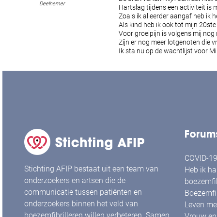
Deelnemer
Hartslag tijdens een activiteit is
Zoals ik al eerder aangaf heb ik 
Als kind heb ik ook tot mijn 20ste
Voor groeipijn is volgens mij no
Zijn er nog meer lotgenoten die 
Ik sta nu op de wachtlijst voor 
Forum
COVID-19 
Stichting AFIP bestaat uit een team van
Heb ik ha
onderzoekers en artsen die de
boezemfib
communicatie tussen patiënten en
Boezemfib
onderzoekers binnen het veld van
Leven met
boezemfibrilleren willen verbeteren. Samen
Vrouw en 