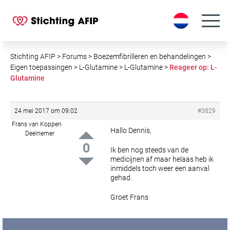
S
k
i
p
t
Stichting AFIP
>
Forums
>
Boezemfibrilleren en behandelingen
>
o
Eigen toepassingen
>
L-Glutamine
>
L-Glutamine
>
Reageer op: L-
Glutamine
c
o
n
24 mei 2017 om 09:02
#3829
t
Frans van Koppen
e
Hallo Dennis,
Deelnemer
n
0
Ik ben nog steeds van de
t
medicijnen af maar helaas heb ik
inmiddels toch weer een aanval
gehad.
Groet Frans